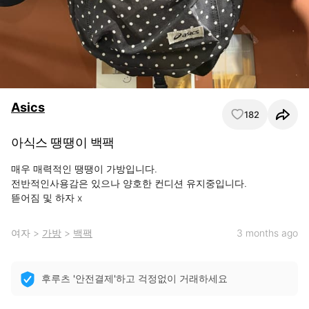
Asics
182
아식스 땡땡이 백팩
매우 매력적인 땡땡이 가방입니다.

전반적인사용감은 있으나 양호한 컨디션 유지중입니다.

뜯어짐 및 하자 x
여자
>
가방
>
백팩
3 months ago
후루츠 '안전결제'하고 걱정없이 거래하세요