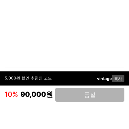
5,000원 할인 추천인 코드
vintage
복사
이용약관
고객센터
판매
개인정보 처리방침
사업자 정보
다운로드
인스타그램
페이스북
10
%
90,000원
품절
(주)후루츠패밀리컴퍼니 · 대표이사 이재범 / 소재지: 서울특별시 용산구 한강대
로 328, 201호 / 사업자 등록번호: 755-86-01442
사업자 정보확인
통신판매업
신고: 2019-서울용산-0723 호 / 고객센터: 070-4466-3377 / 고객센터 문의는
후루츠 앱 다운로드 후 문의가능합니다 /
support@fruitsfamily.com