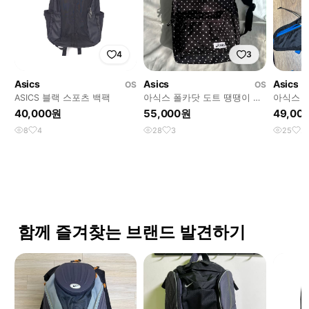
4
3
Asics
Asics
Asics
OS
OS
ASICS 블랙 스포츠 백팩
아식스 폴카닷 도트 땡땡이 백
아식스 
팩
40,000원
55,000원
49,00
8
4
28
3
25
2
함께 즐겨찾는 브랜드 발견하기