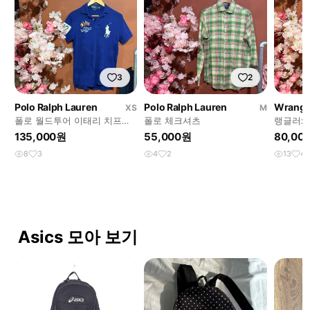
3
2
Polo Ralph Lauren
Polo Ralph Lauren
Wrangl
XS
M
폴로 월드투어 이태리 치프키
폴로 체크셔츠
랭글러xP
프 PK반팔
135,000원
55,000원
80,00
8
3
4
2
13
4
Asics 모아 보기