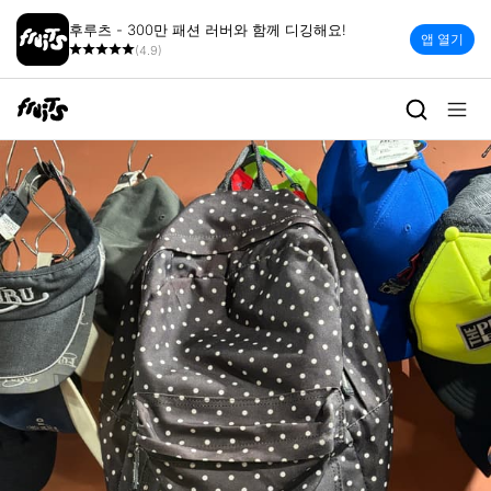
후루츠 - 300만 패션 러버와 함께 디깅해요!
앱 열기
(4.9)