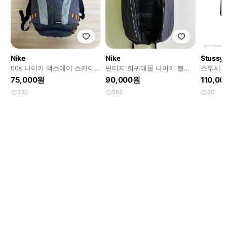
Nike
Nike
Stussy
00s 나이키 맥스에어 스카이
빈티지 희귀매물 나이키 블랙
스투시 
블루 빈티지 테크웨어 백팩
백팩
75,000원
90,000원
110,0
330
585
35