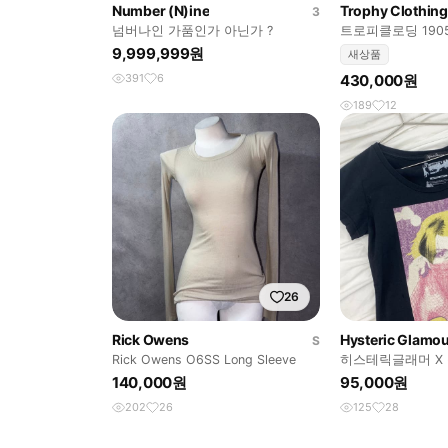
Number (N)ine
Trophy Clothing
3
넘버나인 가품인가 아닌가 ?
트로피클로딩 1905
9,999,999원
새상품
391
6
430,000원
189
12
26
Rick Owens
Hysteric Glamo
S
Rick Owens O6SS Long Sleeve
히스테릭글래머 X
140,000원
95,000원
202
26
125
28