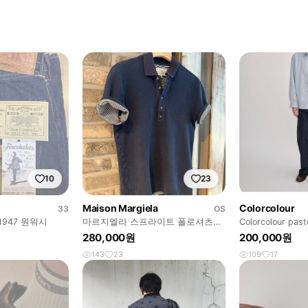
10
23
Maison Margiela
Colorcolour
33
OS
1947 원워시
마르지엘라 스프라이트 폴로셔츠
Colorcolour paste
46
280,000원
200,000원
143
23
109
17