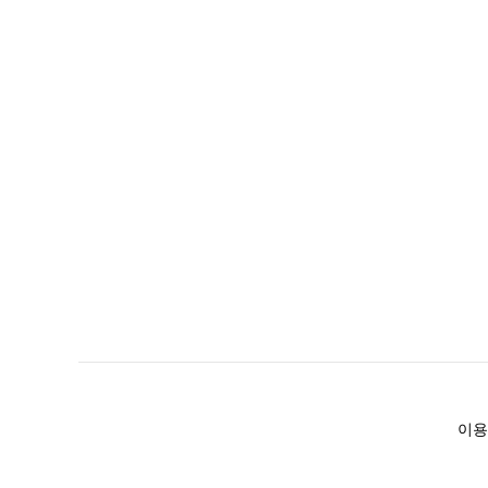
이용
(주)후루츠패밀리컴퍼니 · 대표이사 이재범 / 소재지: 서울특별시 용산구 한강대