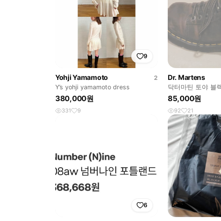
9
Yohji Yamamoto
Dr. Martens
2
Y’s yohji yamamoto dress
닥터마틴 토야 블랙
380,000원
85,000원
331
9
92
21
6