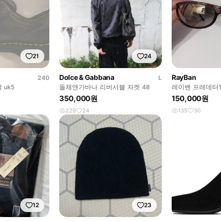
21
24
Dolce & Gabbana
RayBan
240
L
 uk5
돌체앤가바나 리버서블 자켓 48
레이밴 프레데터16
발로라마 대디오
350,000원
150,000원
229
24
135
30
12
23