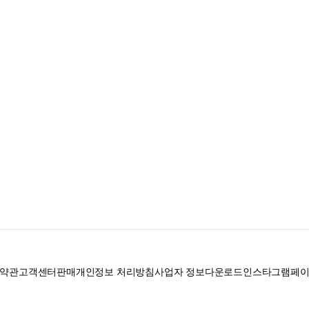
약관
고객센터
판매
개인정보 처리방침
사업자 정보
다운로드
인스타그램
페
로 328, 201호 / 사업자 등록번호: 755-86-01442
사업자 정보확인
통신판매업신고