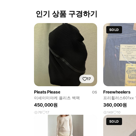
인기 상품 구경하기
SOLD
17
Pleats Please
Freewheelers
OS
이세이미야케 플리츠 백팩
프리휠러스601xx 
450,000원
360,000원
76
17
149
10
SOLD