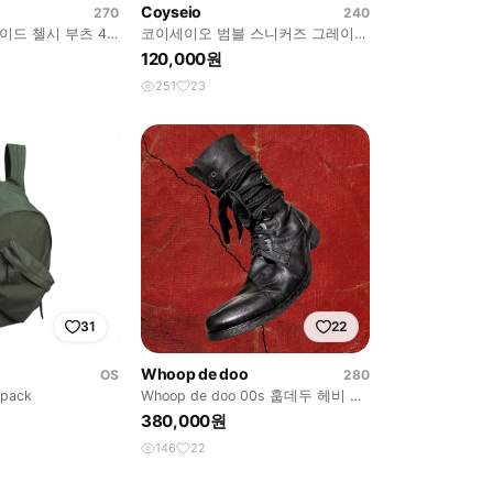
Coyseio
270
240
이드 첼시 부츠 42
코이세이오 범블 스니커즈 그레이
240
120,000원
251
23
31
22
Whoop de doo
OS
280
kpack
Whoop de doo 00s 훕데두 헤비 레
이어드 컴벳 부츠 280
380,000원
146
22