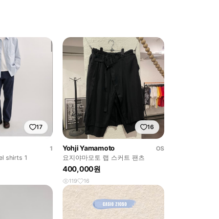
17
16
Yohji Yamamoto
1
OS
l shirts 1
요지야마모토 랩 스커트 팬츠
400,000원
119
16