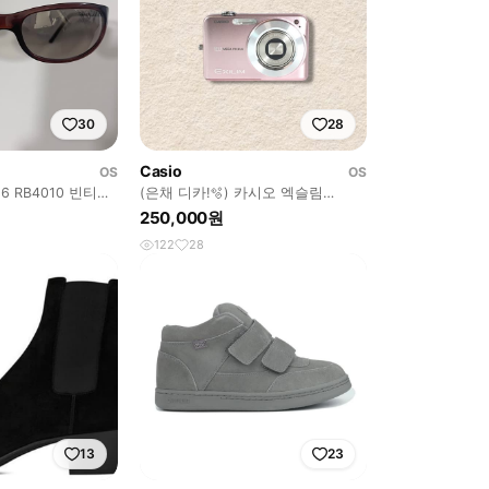
30
28
Casio
OS
OS
 RB4010 빈티지
(은채 디카!🫧) 카시오 엑슬림
 오클리
Z1050 디카/디지털카메라
250,000원
122
28
13
23