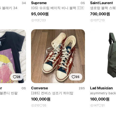
Supreme
Saint Laurent
34
OS
 블래키 34
(OS) 슈프림 베이직 비니 블랙 🇨🇦
생로랑 블랙 스웨
joey
95,000원
700,000원
113
23
137
13
28
35
ur
Converse
Lad Musician
OS
285
 블론디 반팔
[285] 컨버스 성조기 하이탑
asymmetry bac
100,000원
160,000원
210
35
147
31