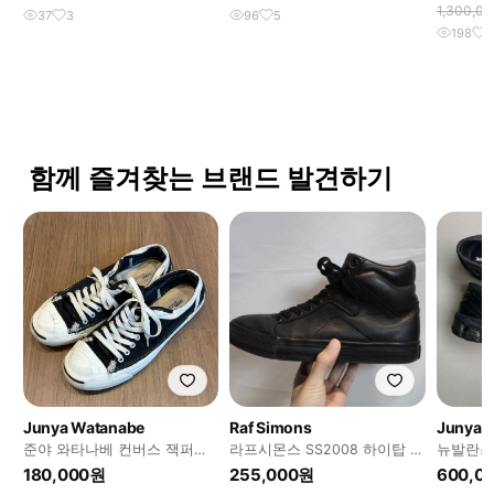
1,300,0
37
3
96
5
198
1
함께 즐겨찾는 브랜드 발견하기
Junya Watanabe
Raf Simons
Junya 
준야 와타나베 컨버스 잭퍼셀
라프시몬스 SS2008 하이탑 스
뉴발란스 
블랙 280
니커즈
1906L 블
180,000원
255,000원
600,0