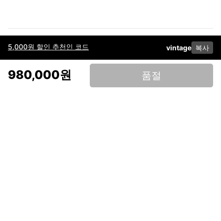
5,000원 할인 추천인 코드
vintage
복사
이용약관
고객센터
판매
개인정보 처리방침
사업자 정보
다운로드
인스타그램
페이스북
980,000원
품절
(주)후루츠패밀리컴퍼니 · 대표이사 이재범 / 소재지: 서울특별시 용산구 한강대
로 328, 201호 / 사업자 등록번호: 755-86-01442
사업자 정보확인
통신판매업
신고: 2019-서울용산-0723 호 / 고객센터: 070-4466-3377 / 고객센터 문의는
후루츠 앱 다운로드 후 문의가능합니다 /
support@fruitsfamily.com
Copyright © FruitsFamily Company Inc. All right reserved
후루츠패밀리(주)는 통신판매중개자로서 거래 당사자가 아닙니다. 상품, 상품정
보, 거래에 관한 의무와 책임은 각 판매자에게 있으며, 후루츠패밀리(주)는 원칙
적으로 판매 회원과 구매 회원 간의 거래에 대하여 책임을 지지 않습니다. 다만,
후루츠패밀리에서 직접 판매하는 상품에 대한 책임은 후루츠패밀리(주)에 있습
니다.