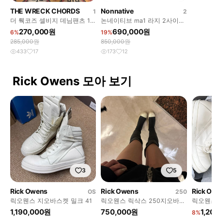
THE WRECK CHORDS
Nonnative
1
2
더 뤡코즈 셀비지 데님팬츠 1
논네이티브 ma1 라지 2사이즈
사이즈
trooper puff blouson
270,000원
690,000원
6%
19%
285,000원
850,000원
433
17
173
12
Rick Owens 모아 보기
3
5
Rick Owens
Rick Owens
Rick O
OS
250
릭오웬스 지오바스켓 밀크 41
릭오웬스 릭삭스 250지오바스
릭오웬스
켓
1,190,000원
750,000원
1,2
8%