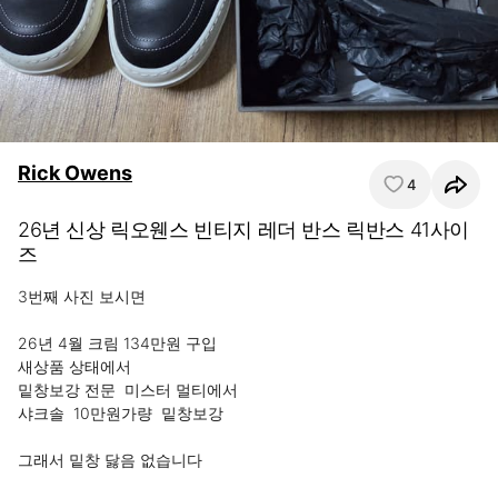
Rick Owens
4
26년 신상 릭오웬스 빈티지 레더 반스 릭반스 41사이
즈
3번째 사진 보시면

26년 4월 크림 134만원 구입

새상품 상태에서  

밑창보강 전문  미스터 멀티에서

샤크솔  10만원가량  밑창보강

그래서 밑창 닳음 없습니다
