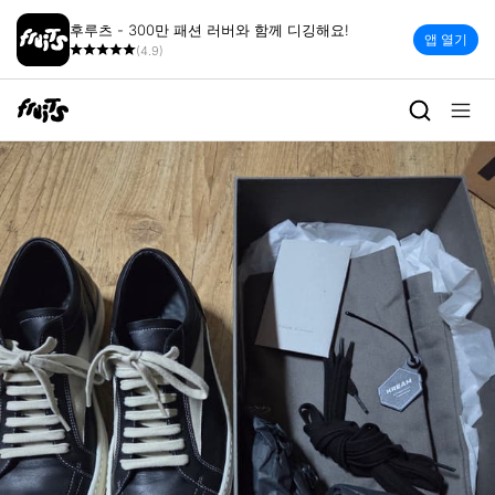
후루츠 - 300만 패션 러버와 함께 디깅해요!
앱 열기
(4.9)