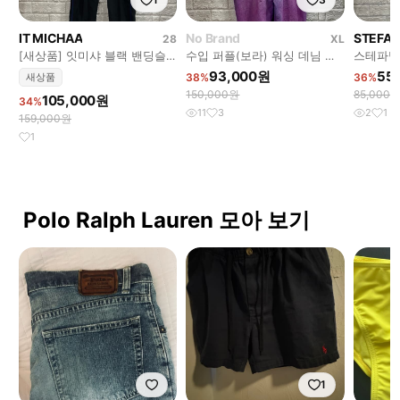
IT MICHAA
No Brand
STEFAN
28
XL
[새상품] 잇미샤 블랙 밴딩슬
수입 퍼플(보라) 워싱 데님 멜
스테파넬
랙스이지팬츠 검정바지 하객룩
빵반바지XL 오버롤 점프수트
반팔롱원
93,000원
55
새상품
38%
36%
오피스룩출근룩
유니크빈티지룩
150,000원
85,000
105,000원
34%
11
3
2
1
159,000원
1
Polo Ralph Lauren 모아 보기
1