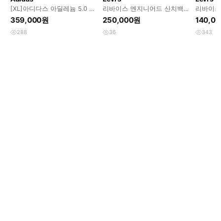
[XL]아디다스 아딜레늄 5.0 디
리바이스 엔지니어드 신치백
리바이스 5
컨스트럭티드 데님 팬츠
워싱데님진 34
탭
359,000원
250,000원
140,0
288
36
343