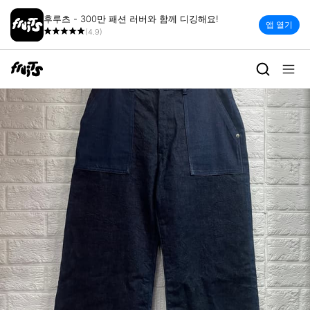
후루츠 - 300만 패션 러버와 함께 디깅해요!
앱 열기
(4.9)