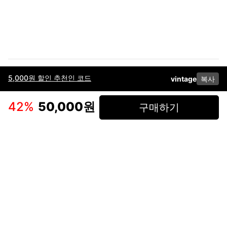
5,000원 할인 추천인 코드
vintage
복사
이용약관
고객센터
판매
개인정보 처리방침
사업자 정보
다운로드
인스타그램
페이스북
42
%
50,000원
구매하기
(주)후루츠패밀리컴퍼니 · 대표이사 이재범 / 소재지: 서울특별시 용산구 한강대
로 328, 201호 / 사업자 등록번호: 755-86-01442
사업자 정보확인
통신판매업
신고: 2019-서울용산-0723 호 / 고객센터: 070-4466-3377 / 고객센터 문의는
후루츠 앱 다운로드 후 문의가능합니다 /
support@fruitsfamily.com
Copyright © FruitsFamily Company Inc. All right reserved
후루츠패밀리(주)는 통신판매중개자로서 거래 당사자가 아닙니다. 상품, 상품정
보, 거래에 관한 의무와 책임은 각 판매자에게 있으며, 후루츠패밀리(주)는 원칙
적으로 판매 회원과 구매 회원 간의 거래에 대하여 책임을 지지 않습니다. 다만,
후루츠패밀리에서 직접 판매하는 상품에 대한 책임은 후루츠패밀리(주)에 있습
니다.