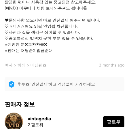
깔끔한 편이나 사용감 있는 중고인점 참고해주세요.

(예민X) 아무때나 채팅 보내놔주셔도 됩니다😀

❤️문의사항 없으시면 바로 안전결제 해주시면 됩니다.

🤍매너거래해요 읽씹 안읽씹 차단합니다.

🤍사진과 실물 색감은 상이할 수 있습니다.

🤍중고특성상 발견치 못한 부분 있을 수 있습니다.

⭐️예민한 분❌교환환불❌

⭐️판매는 채팅순X 입금순O
여자
>
하의
>
데님팬츠
3 months ago
후루츠 '안전결제'하고 걱정없이 거래하세요
판매자 정보
vintagedia
팔로우
2 팔로워