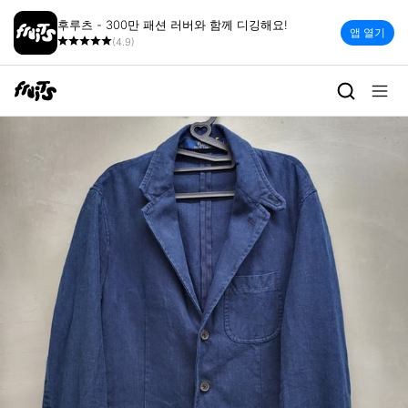
후루츠 - 300만 패션 러버와 함께 디깅해요!
앱 열기
(4.9)