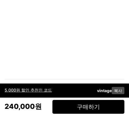
5,000원 할인 추천인 코드
vintage
복사
이용약관
고객센터
판매
개인정보 처리방침
사업자 정보
다운로드
인스타그램
페이스북
240,000원
구매하기
(주)후루츠패밀리컴퍼니 · 대표이사 이재범 / 소재지: 서울특별시 용산구 한강대
로 328, 201호 / 사업자 등록번호: 755-86-01442
사업자 정보확인
통신판매업