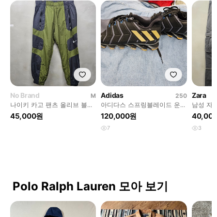
No Brand
Adidas
Zara
M
250
나이키 카고 팬츠 올리브 블랙
아디다스 스프링블레이드 운동
남성 자라
M 30~32
화 250
치 포인트
45,000원
120,000원
40,00
7
3
Polo Ralph Lauren 모아 보기