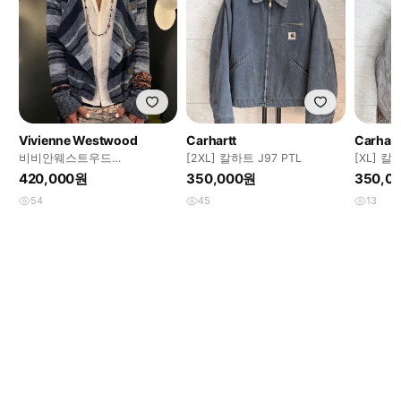
Vivienne Westwood
Carhartt
Carhart
비비안웨스트우드
[2XL] 칼하트 J97 PTL
[XL] 칼
asymmetrical summer 버튼
420,000원
350,000원
350,0
가디건
54
45
13