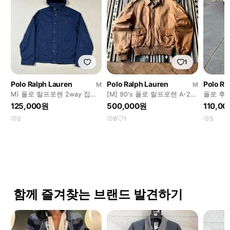
1
Polo Ralph Lauren
Polo Ralph Lauren
Polo Ra
M
M
M) 폴로 랄프로렌 2way 집업
[M] 90's 폴로 랄프로렌 A-2레
폴로 후
후디드 코튼 자켓
더 플라이트 자켓
125,000원
500,000원
110,0
2
8
1
5
함께 즐겨찾는 브랜드 발견하기