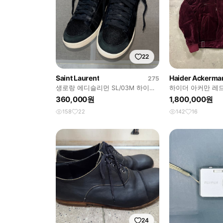
22
Saint Laurent
Haider Ackerma
275
생로랑 에디슬리먼 SL/03M 하이탑
하이더 아커만 레
스니커즈
360,000원
1,800,000원
158
22
142
16
24