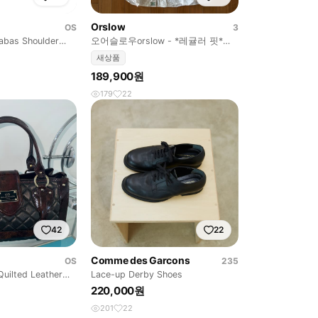
Orslow
OS
3
Cabas Shoulder
오어슬로우orslow - *레귤러 핏*샴
브레이 셔츠 화이트
새상품
189,900원
179
22
42
22
Comme des Garcons
OS
235
Quilted Leather
Lace-up Derby Shoes
220,000원
201
22