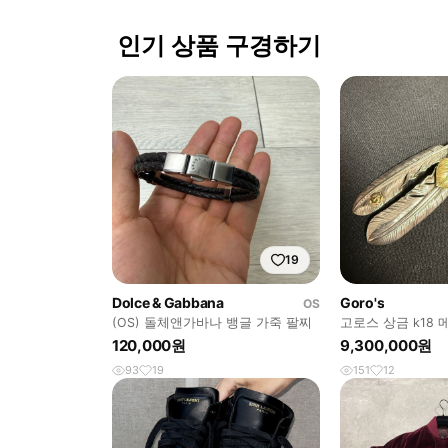
인기 상품 구경하기
19
Dolce & Gabbana
Goro's
OS
(OS) 돌체앤가바나 뱅글 가죽 팔찌
고로스 상금 k18 
트
120,000원
9,300,000원
93
19
151
12