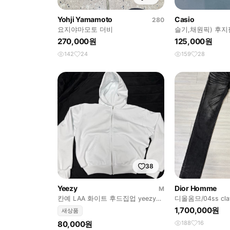
Yohji Yamamoto
Casio
280
요지야마모토 더비
슬기,채원픽) 후
J27 디카 빈티지 
270,000원
125,000원
142
24
159
28
38
Yeezy
Dior Homme
M
칸예 LAA 화이트 후드집업 yeezy
디올옴므/04ss claw
yzy
1,700,000원
새상품
80,000원
188
16