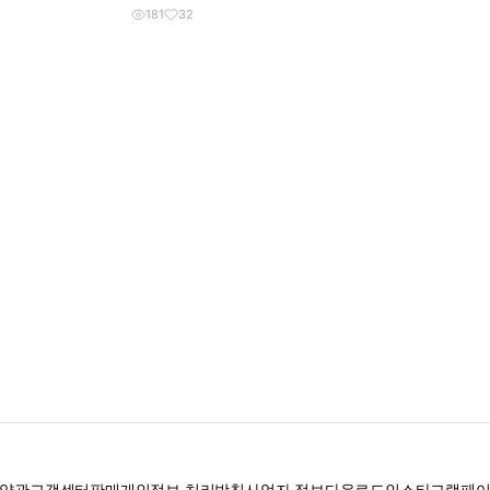
181
32
약관
고객센터
판매
개인정보 처리방침
사업자 정보
다운로드
인스타그램
페