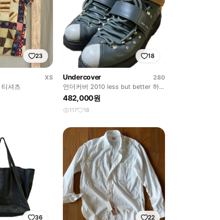
23
18
Undercover
XS
280
 티셔츠
언더커버 2010 less but better 하
이킹 마운틴 부츠
482,000원
117
18
36
22