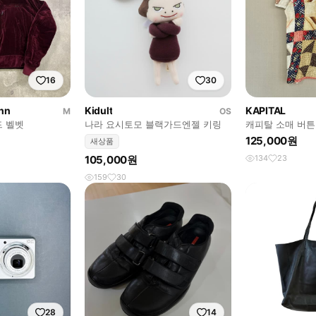
16
30
nn
Kidult
KAPITAL
M
OS
드 벨벳
나라 요시토모 블랙가드엔젤 키링
캐피탈 소매 버튼
125,000원
새상품
105,000원
134
23
159
30
28
14