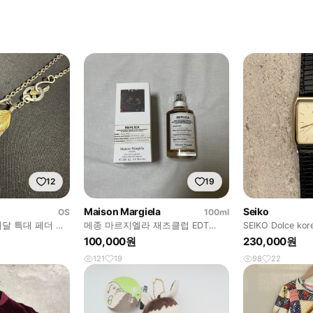
12
19
Maison Margiela
Seiko
OS
100ml
메달 특대 페더 세
메종 마르지엘라 재즈클럽 EDT
SEIKO Dolce kor
100ml
100,000원
230,000원
121
19
98
22