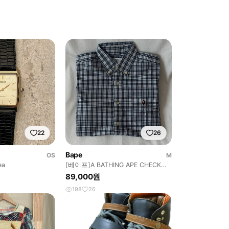
22
26
Bape
OS
M
ea
[베이프]A BATHING APE CHECK
SHIRT
89,000원
198
26