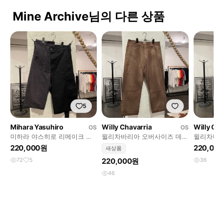
Mine Archive님의 다른 상품
5
Mihara Yasuhiro
Willy Chavarria
Willy C
OS
OS
미하라 야스히로 리메이크 하
윌리차바리아 오버사이즈 데님
윌리차바
카마 팬츠
팬츠
팬츠
220,000원
220,0
새상품
72
5
220,000원
36
46