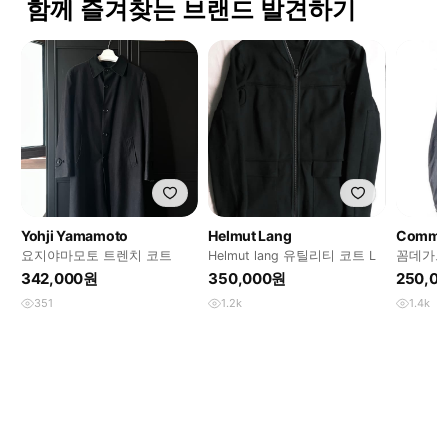
함께 즐겨찾는 브랜드 발견하기
Yohji Yamamoto
Helmut Lang
요지야마모토 트렌치 코트
Helmut lang 유틸리티 코트 L
꼼데가르
코트
342,000원
350,000원
250,0
351
1.2k
1.4k