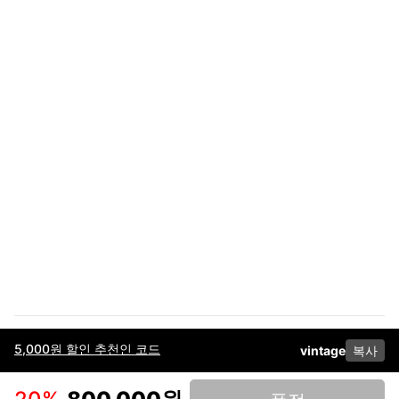
5,000원 할인 추천인 코드
vintage
복사
이용약관
고객센터
판매
개인정보 처리방침
사업자 정보
다운로드
인스타그램
페이스북