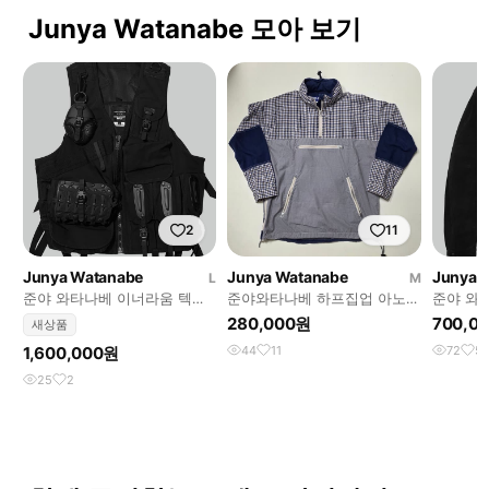
Junya Watanabe 모아 보기
2
11
Junya Watanabe
Junya Watanabe
Junya 
L
M
준야 와타나베 이너라움 텍티
준야와타나베 하프집업 아노락
준야 와
컬 베스트 (택째 새상품)
자켓 M
이드 트
280,000원
700,0
새상품
1,600,000원
44
11
72
5
25
2