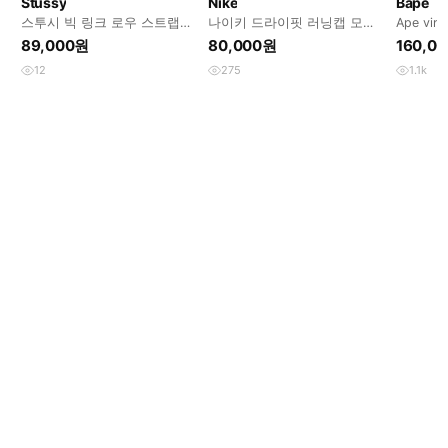
Stussy
Nike
Bape
스투시 빅 링크 로우 스트랩백
나이키 드라이핏 러닝캡 모자
Ape vint
캡 블랙
민트
89,000원
80,000원
160,0
12
275
1.1k