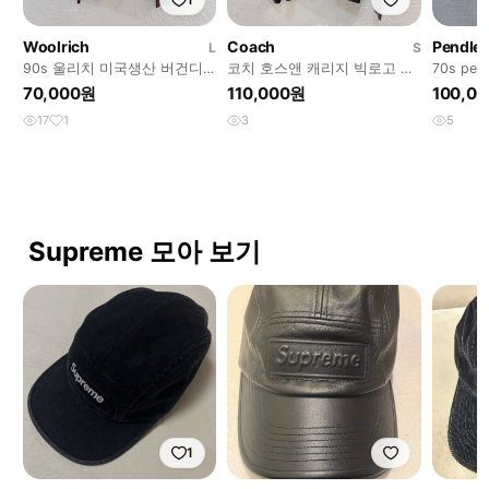
Woolrich
Coach
Pendle
L
S
90s 울리치 미국생산 버건디
코치 호스앤 캐리지 빅로고 맨
70s pe
니트
투맨
울니트
70,000원
110,000원
100,0
17
1
3
5
Supreme 모아 보기
1