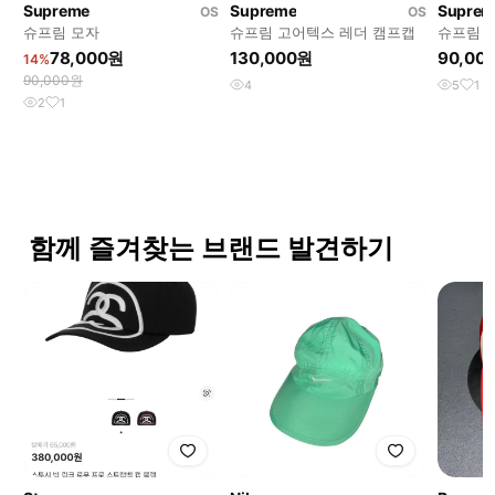
Supreme
Supreme
Suprem
OS
OS
슈프림 모자
슈프림 고어텍스 레더 캠프캡
슈프림 
78,000원
130,000원
90,00
14%
90,000원
4
5
1
2
1
함께 즐겨찾는 브랜드 발견하기