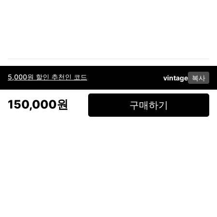
5,000원 할인 추천인 코드
vintage
복사
이용약관
고객센터
판매
개인정보 처리방침
사업자 정보
다운로드
인스타그램
페이스북
150,000원
구매하기
(주)후루츠패밀리컴퍼니 · 대표이사 이재범 / 소재지: 서울특별시 용산구 한강대
로 328, 201호 / 사업자 등록번호: 755-86-01442
사업자 정보확인
통신판매업
신고: 2019-서울용산-0723 호 / 고객센터: 070-4466-3377 / 고객센터 문의는
후루츠 앱 다운로드 후 문의가능합니다 /
support@fruitsfamily.com
Copyright © FruitsFamily Company Inc. All right reserved
후루츠패밀리(주)는 통신판매중개자로서 거래 당사자가 아닙니다. 상품, 상품정
보, 거래에 관한 의무와 책임은 각 판매자에게 있으며, 후루츠패밀리(주)는 원칙
적으로 판매 회원과 구매 회원 간의 거래에 대하여 책임을 지지 않습니다. 다만,
후루츠패밀리에서 직접 판매하는 상품에 대한 책임은 후루츠패밀리(주)에 있습