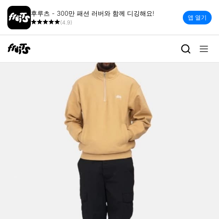
후루츠 - 300만 패션 러버와 함께 디깅해요!
앱 열기
(4.9)