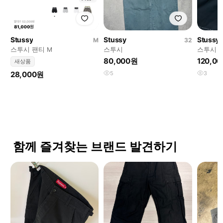
Stussy
Stussy
Stussy
M
32
스투시 팬티 M
스투시
스투시
80,000원
120,0
새상품
28,000원
5
3
함께 즐겨찾는 브랜드 발견하기