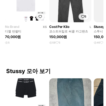
5
No Brand
Cost Per Kilo
Stussy
XS
L
디젤 반팔티
코스트퍼킬로 써클 카고팬츠
스투시 
스 카고
70,000원
150,000원
150,0
5
58
5
46
2
Stussy 모아 보기