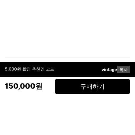
5,000원 할인 추천인 코드
vintage
복사
이용약관
고객센터
판매
개인정보 처리방침
사업자 정보
다운로드
인스타그램
페이스북
150,000원
구매하기
(주)후루츠패밀리컴퍼니 · 대표이사 이재범 / 소재지: 서울특별시 용산구 한강대
로 328, 201호 / 사업자 등록번호: 755-86-01442
사업자 정보확인
통신판매업
신고: 2019-서울용산-0723 호 / 고객센터: 070-4466-3377 / 고객센터 문의는
후루츠 앱 다운로드 후 문의가능합니다 /
support@fruitsfamily.com
Copyright © FruitsFamily Company Inc. All right reserved