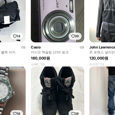
14
20
Casio
John Lawrence 
OS
OS
 블랙 라지
카시오 엑슬림 z250 핑크
존 로렌스 설리반
160,000원
120,000원
98
20
125
13
16
26