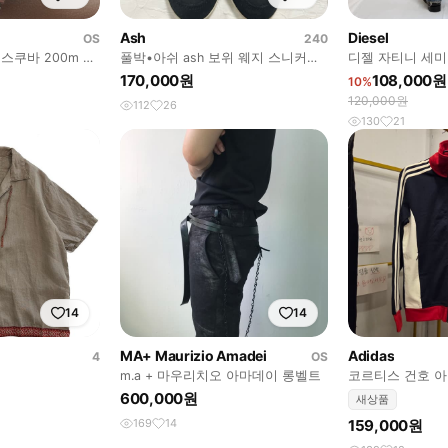
Ash
Diesel
OS
240
 스쿠바 200m 유
풀박•아쉬 ash 보위 웨지 스니커즈
디젤 자티니 세미
37
170,000원
108,000원
10%
120,000원
112
26
130
21
14
14
MA+ Maurizio Amadei
Adidas
4
OS
m.a + 마우리치오 아마데이 롱벨트
코르티스 건호 아
지 95 사이즈 택
600,000원
새상품
169
14
159,000원