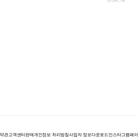
139
18
약관
고객센터
판매
개인정보 처리방침
사업자 정보
다운로드
인스타그램
페