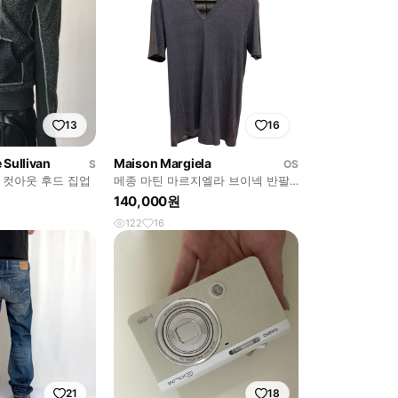
13
16
Sullivan
Maison Margiela
S
OS
 컷아웃 후드 집업
메종 마틴 마르지엘라 브이넥 반팔
티셔츠
140,000원
122
16
21
18