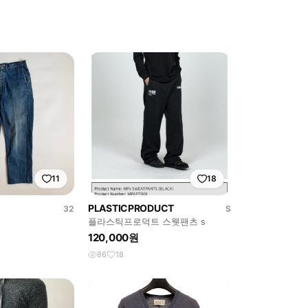
11
18
PLASTICPRODUCT
32
S
플라스틱프로덕트 스웻팬츠 s
120,000원
86
18