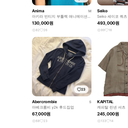
Anima
Seiko
M
아키라 빈티지 부틀렉 애니메이션
Seiko 세이코 쿼츠
티셔츠
니크 그린 1990
130,000원
493,000원
82
26
99
16
23
Abercrombie
KAPITAL
S
아베크롬비 y2k 후드집업
캐피탈 린넨 셔츠
67,000원
245,000원
68
23
133
14