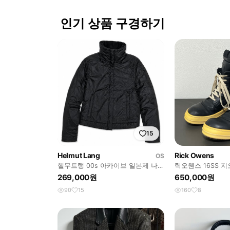
인기 상품 구경하기
15
Helmut Lang
Rick Owens
OS
헬무트랭 00s 아카이브 일본제 나일
릭오웬스 16SS 
론 하이넥 자켓
롬 LPO
269,000원
650,000원
90
15
160
8