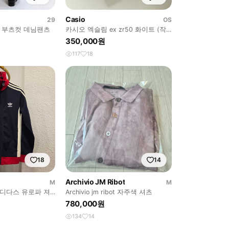
Casio
29
OS
 부츠컷 데님팬츠
카시오 엑슬림 ex zr50 화이트 (작
례있음)
350,000원
117
18
18
14
Archivio JM Ribot
M
M
디다스 유로파 져
Archivio jm ribot 자주색 셔츠
 채 새상품
780,000원
134
14