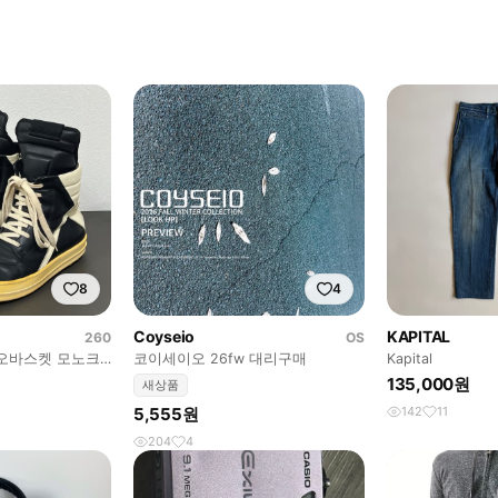
8
4
Coyseio
KAPITAL
260
OS
지오바스켓 모노크
코이세이오 26fw 대리구매
Kapital
135,000원
새상품
5,555원
142
11
204
4