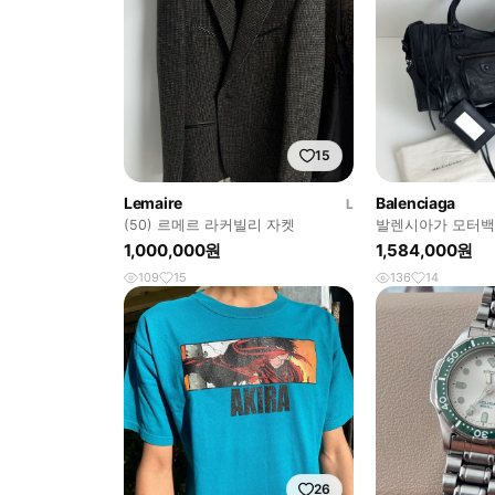
15
Lemaire
Balenciaga
L
(50) 르메르 라커빌리 자켓
발렌시아가 모터백
1,000,000원
1,584,000원
109
15
136
14
26