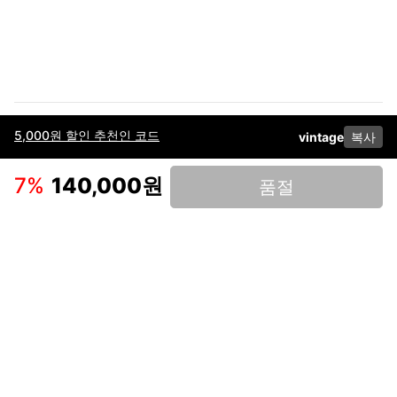
5,000원 할인 추천인 코드
vintage
복사
이용약관
고객센터
판매
개인정보 처리방침
사업자 정보
다운로드
인스타그램
페이스북
7
%
140,000원
품절
(주)후루츠패밀리컴퍼니 · 대표이사 이재범 / 소재지: 서울특별시 용산구 한강대
로 328, 201호 / 사업자 등록번호: 755-86-01442
사업자 정보확인
통신판매업
신고: 2019-서울용산-0723 호 / 고객센터: 070-4466-3377 / 고객센터 문의는
후루츠 앱 다운로드 후 문의가능합니다 /
support@fruitsfamily.com
Copyright © FruitsFamily Company Inc. All right reserved
후루츠패밀리(주)는 통신판매중개자로서 거래 당사자가 아닙니다. 상품, 상품정
보, 거래에 관한 의무와 책임은 각 판매자에게 있으며, 후루츠패밀리(주)는 원칙
적으로 판매 회원과 구매 회원 간의 거래에 대하여 책임을 지지 않습니다. 다만,
후루츠패밀리에서 직접 판매하는 상품에 대한 책임은 후루츠패밀리(주)에 있습
니다.