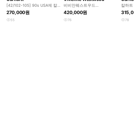
⁠[42/102-105] 90s USA제 칼
비비안웨스트우드
칼하트 
하트 C03 BLK 아크틱 퀼
asymmetrical summer 버튼
BK US s 
270,000원
420,000원
315,0
가디건
55
76
78