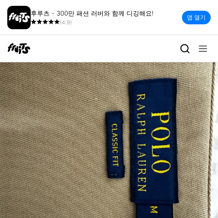
후루츠 - 300만 패션 러버와 함께 디깅해요!
앱 열기
(4.9)