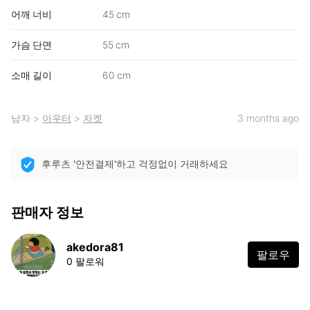
어깨 너비
45 cm
가슴 단면
55 cm
소매 길이
60 cm
남자
>
아우터
>
자켓
3 months ago
후루츠 '안전결제'하고 걱정없이 거래하세요
판매자 정보
akedora81
팔로우
0 팔로워