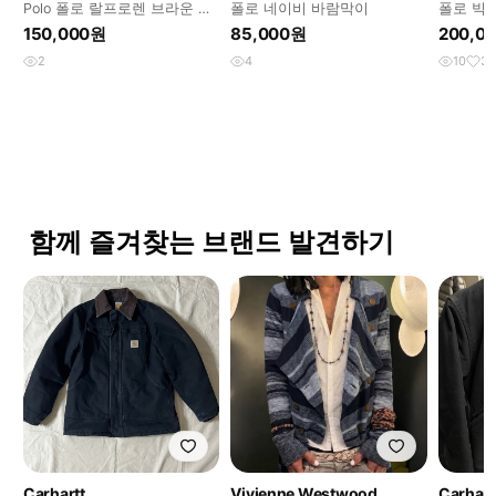
Polo 폴로 랄프로렌 브라운 코
폴로 네이비 바람막이
폴로 빅
듀로이 자켓
레이싱 
150,000원
85,000원
200,0
2
4
10
3
함께 즐겨찾는 브랜드 발견하기
Carhartt
Vivienne Westwood
Carhart