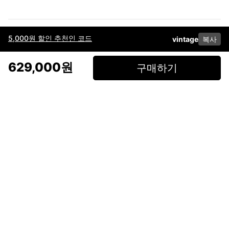
5,000원 할인 추천인 코드
vintage
복사
이용약관
고객센터
판매
개인정보 처리방침
사업자 정보
다운로드
인스타그램
페이스북
629,000원
구매하기
(주)후루츠패밀리컴퍼니 · 대표이사 이재범 / 소재지: 서울특별시 용산구 한강대
로 328, 201호 / 사업자 등록번호: 755-86-01442
사업자 정보확인
통신판매업
신고: 2019-서울용산-0723 호 / 고객센터: 070-4466-3377 / 고객센터 문의는
후루츠 앱 다운로드 후 문의가능합니다 /
support@fruitsfamily.com
Copyright © FruitsFamily Company Inc. All right reserved
후루츠패밀리(주)는 통신판매중개자로서 거래 당사자가 아닙니다. 상품, 상품정
보, 거래에 관한 의무와 책임은 각 판매자에게 있으며, 후루츠패밀리(주)는 원칙
적으로 판매 회원과 구매 회원 간의 거래에 대하여 책임을 지지 않습니다. 다만,
후루츠패밀리에서 직접 판매하는 상품에 대한 책임은 후루츠패밀리(주)에 있습
니다.