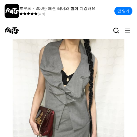
후루츠 - 300만 패션 러버와 함께 디깅해요!
앱 열기
(4.9)