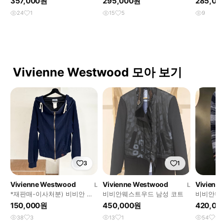
357,000원
295,000원
285,0
24
1
15
5
9
Vivienne Westwood 모아 보기
3
1
Vivienne Westwood
Vivienne Westwood
Vivien
L
L
*재판매-이사처분) 비비안 웨
비비안웨스트우드 남성 코트
비비안웨
스트우드 네이비 후드집업
asymmet
150,000원
450,000원
420,0
가디건
38
3
13
1
54
9