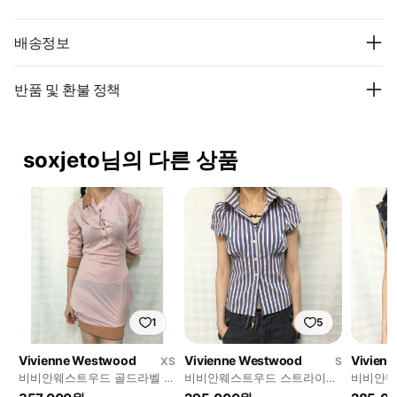
배송정보
반품 및 환불 정책
soxjeto님의 다른 상품
1
5
Vivienne Westwood
Vivienne Westwood
Vivien
XS
S
비비안웨스트우드 골드라벨 드
비비안웨스트우드 스트라이프
비비안웨
레이핑 저지 원피스
셔링 퍼프 반팔 셔츠
리브리스