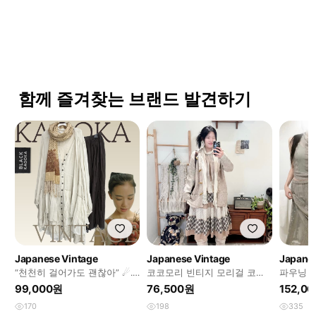
함께 즐겨찾는 브랜드 발견하기
Japanese Vintage
Japanese Vintage
Japanes
“천천히 걸어가도 괜찮아” ☄︎. .
코코모리 빈티지 모리걸 코디
파우닝 
⋆ 모리걸 히피 머플러 코디세
세트
매
99,000원
76,500원
152,0
트
170
198
335