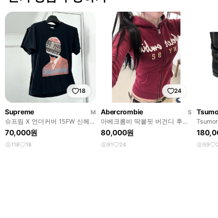
18
24
Supreme
Abercrombie
Tsumo
M
S
슈프림 X 언더커버 15FW 신헤드
아베크롬비 딱붙핏 버건디 후드
Tsumor
반팔 티셔츠
집업
boots
70,000원
80,000원
180,
118
18
91
24
59