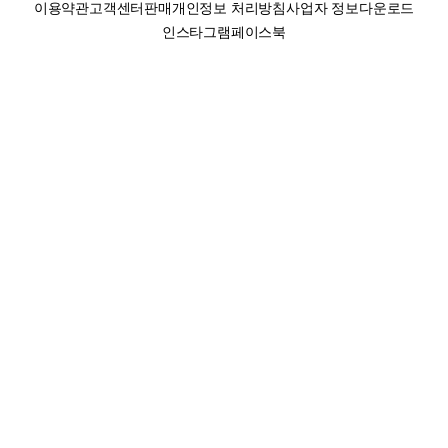
이용약관
고객센터
판매
개인정보 처리방침
사업자 정보
다운로드
인스타그램
페이스북
(주)후루츠패밀리컴퍼니 · 대표이사 이재범 / 소재지: 서울특별시 용산구 한강대
로 328, 201호 / 사업자 등록번호: 755-86-01442
사업자 정보확인
통신판매업
신고: 2019-서울용산-0723 호 / 고객센터: 070-4466-3377 / 고객센터 문의는
후루츠 앱 다운로드 후 문의가능합니다 /
support@fruitsfamily.com
Copyright © FruitsFamily Company Inc. All right reserved
후루츠패밀리(주)는 통신판매중개자로서 거래 당사자가 아닙니다. 상품, 상품정
보, 거래에 관한 의무와 책임은 각 판매자에게 있으며, 후루츠패밀리(주)는 원칙
적으로 판매 회원과 구매 회원 간의 거래에 대하여 책임을 지지 않습니다. 다만,
후루츠패밀리에서 직접 판매하는 상품에 대한 책임은 후루츠패밀리(주)에 있습
니다.