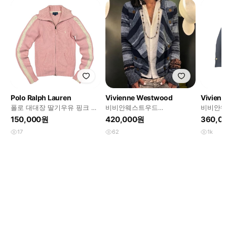
Polo Ralph Lauren
Vivienne Westwood
Vivien
폴로 대대장 딸기우유 핑크 니
비비안웨스트우드
비비안웨
트 집업
asymmetrical summer 버튼
버튼 누
150,000원
420,000원
360,0
가디건
17
62
1k