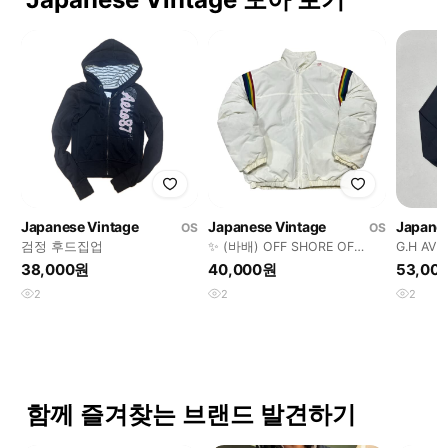
Japanese Vintage
Japanese Vintage
Japanes
OS
OS
검정 후드집업
✨ (바배) OFF SHORE OF
G.H AV
NEWPORT BEACH 다운 패딩
38,000원
40,000원
53,00
2
2
2
함께 즐겨찾는 브랜드 발견하기