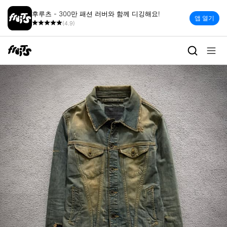
후루츠 - 300만 패션 러버와 함께 디깅해요!
앱 열기
(4.9)