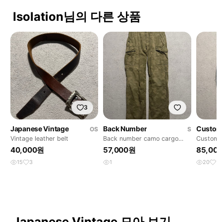
Isolation님의 다른 상품
3
Japanese Vintage
Back Number
Custom
OS
S
Vintage leather belt
Back number camo cargo
Custom c
pants
40,000원
57,000원
85,00
15
3
1
20
1
Japanese Vintage 모아 보기