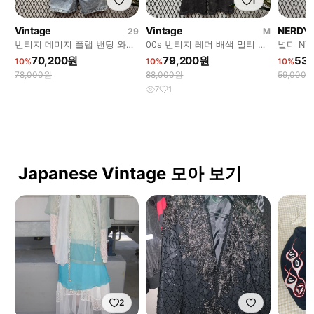
1
Vintage
Vintage
NERDY
29
M
빈티지 데미지 플랩 밴딩 와이
00s 빈티지 레더 배색 멀티 지
널디 NY
드 카고 데님 팬츠 연청
퍼 와이드 카고 팬츠 흑청
그린
70,200원
79,200원
53,
10%
10%
10%
78,000원
88,000원
59,000
7
1
Japanese Vintage 모아 보기
2