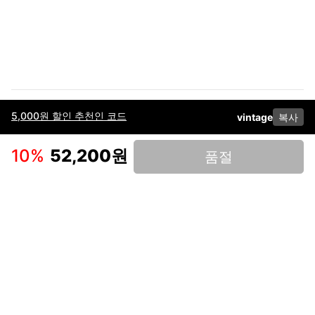
5,000원 할인 추천인 코드
vintage
복사
이용약관
고객센터
판매
개인정보 처리방침
사업자 정보
다운로드
인스타그램
페이스북
10
%
52,200원
품절
(주)후루츠패밀리컴퍼니 · 대표이사 이재범 / 소재지: 서울특별시 용산구 한강대
로 328, 201호 / 사업자 등록번호: 755-86-01442
사업자 정보확인
통신판매업
신고: 2019-서울용산-0723 호 / 고객센터: 070-4466-3377 / 고객센터 문의는
후루츠 앱 다운로드 후 문의가능합니다 /
support@fruitsfamily.com
Copyright © FruitsFamily Company Inc. All right reserved
후루츠패밀리(주)는 통신판매중개자로서 거래 당사자가 아닙니다. 상품, 상품정
보, 거래에 관한 의무와 책임은 각 판매자에게 있으며, 후루츠패밀리(주)는 원칙
적으로 판매 회원과 구매 회원 간의 거래에 대하여 책임을 지지 않습니다. 다만,
후루츠패밀리에서 직접 판매하는 상품에 대한 책임은 후루츠패밀리(주)에 있습