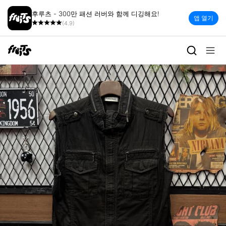
후루츠 - 300만 패션 러버와 함께 디깅해요!
앱 열기
(4.9)