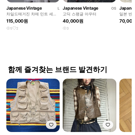
Japanese Vintage
Japanese Vintage
Japanes
L
OS
차일드매거진 차매 민트 세트
고딕 스팽글 아우터
일본 빈티
판매
매
115,000원
40,000원
70,00
5
2
3
함께 즐겨찾는 브랜드 발견하기