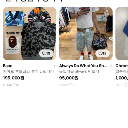
19
18
Bape
Always Do What You Should Do
Chrom
L
S
베이프 후드집업 흑계 L 팝니다
유일매물 always 반팔티
크롬하
리브 
195,000원
95,000원
1,00
135
19
180
18
120