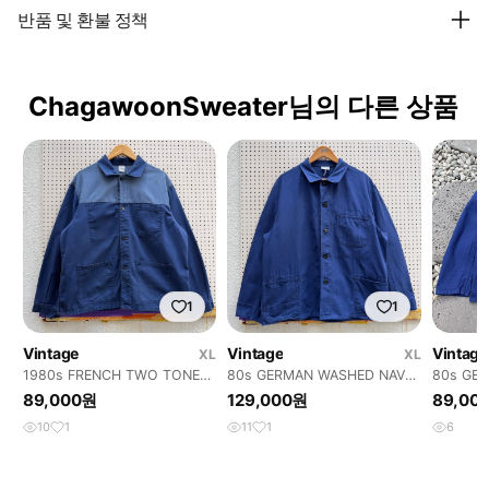
반품 및 환불 정책
ChagawoonSweater님의 다른 상품
1
1
Vintage
Vintage
Vintage
XL
XL
1980s FRENCH TWO TONE
80s GERMAN WASHED NAVY
80s GE
80s 투톤 프렌치워크자켓
HBT 헤링본트윌 워크자켓
EUROP
89,000원
129,000원
89,00
크자켓
10
1
11
1
6