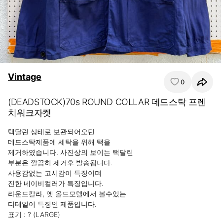
Vintage
0
(DEADSTOCK)70s ROUND COLLAR 데드스탁 프렌
치워크자켓
택달린 상태로 보관되어오던

데드스탁제품에 세탁을 위해 택을

제거하였습니다. 사진상의 보이는 택달린

부분은 깔끔히 제거후 발송됩니다.

사용감없는 고시감이 특징이며

진한 네이비컬러가 특징입니다.

라운드칼라, 옛 올드모델에서 볼수있는

디테일이 특징인 제품입니다.

표기 : ? (LARGE)
