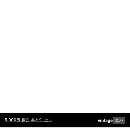
5,000원 할인 추천인 코드
vintage
복사
이용약관
고객센터
판매
개인정보 처리방침
사업자 정보
다운로드