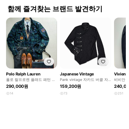
함께 즐겨찾는 브랜드 발견하기
Polo Ralph Lauren
Japanese Vintage
Vivien
폴로 랄프로렌 플래드 패턴 소
Pank vintage 자카드 버클 자
비비안 
령야상
켓 블랙
러 자켓
290,000원
159,200원
240,0
14
73
251