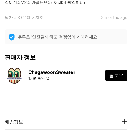
길이71.5/72.5 가슴단면57 어깨51 팔길이65
남자
>
아우터
>
자켓
3 months ago
후루츠 '안전결제'하고 걱정없이 거래하세요
판매자 정보
ChagawoonSweater
팔로우
1.6K 팔로워
배송정보