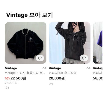
Vintage 모아 보기
Vintage
Vintage
Vintage
OS
OS
Vintage 빈티지 청둥오리 블랙
빈티지 cat 후드집업
빈티지 
스틴 스카잔
더블 반팔
22,500원
20,000원
58,00
10%
25,000원
1
5