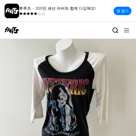
후루츠 - 300만 패션 러버와 함께 디깅해요!
앱 열기
(4.9)