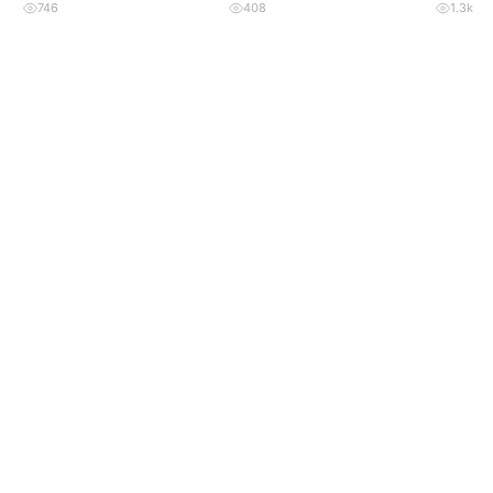
746
408
1.3k