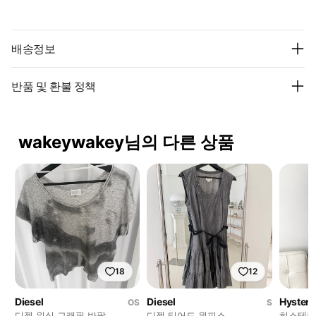
배송정보
반품 및 환불 정책
wakeywakey님의 다른 상품
18
12
Diesel
Diesel
Hysteri
OS
S
디젤 워싱 그래픽 반팔
디젤 티어드 원피스
히스테릭