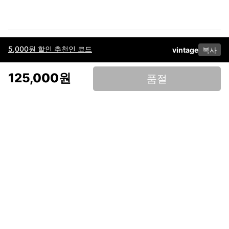
5,000원 할인 추천인 코드
vintage
복사
이용약관
고객센터
판매
개인정보 처리방침
사업자 정보
다운로드
인스타그램
페이스북
125,000원
품절
(주)후루츠패밀리컴퍼니 · 대표이사 이재범 / 소재지: 서울특별시 용산구 한강대
로 328, 201호 / 사업자 등록번호: 755-86-01442
사업자 정보확인
통신판매업
신고: 2019-서울용산-0723 호 / 고객센터: 070-4466-3377 / 고객센터 문의는
후루츠 앱 다운로드 후 문의가능합니다 /
support@fruitsfamily.com
Copyright © FruitsFamily Company Inc. All right reserved
후루츠패밀리(주)는 통신판매중개자로서 거래 당사자가 아닙니다. 상품, 상품정
보, 거래에 관한 의무와 책임은 각 판매자에게 있으며, 후루츠패밀리(주)는 원칙
적으로 판매 회원과 구매 회원 간의 거래에 대하여 책임을 지지 않습니다. 다만,
후루츠패밀리에서 직접 판매하는 상품에 대한 책임은 후루츠패밀리(주)에 있습
니다.