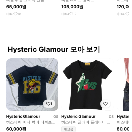
원피스
65,000원
105,000원
120,0
67
18
54
12
147
2
Hysteric Glamour 모아 보기
1
Hysteric Glamour
Hysteric Glamour
Hysteri
OS
OS
히스테릭 미니 럭비 티셔츠
히스테릭 글래머 플레이버 치
히스테릭
y2k
비 티셔츠 블랙
60,000원
80,00
새상품