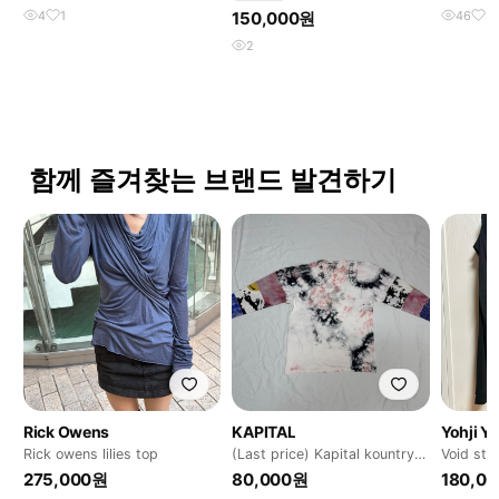
4
1
150,000원
46
5
2
함께 즐겨찾는 브랜드 발견하기
Rick Owens
KAPITAL
Yohji 
Rick owens lilies top
(Last price) Kapital kountry
Void s
redux 롱슬리브
275,000원
80,000원
180,0