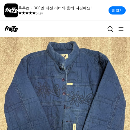
후루츠 - 300만 패션 러버와 함께 디깅해요!
앱 열기
(4.9)