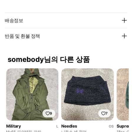
배송정보
반품 및 환불 정책
somebody님의 다른 상품
9
7
Military
Needles
Suprem
L
OS
M-65 피쉬테일 파카
니들스 넥 워머
18ss 