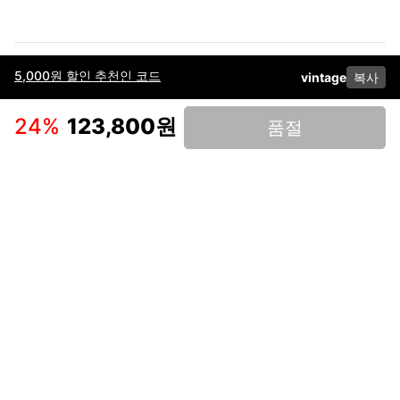
5,000원 할인 추천인 코드
vintage
복사
이용약관
고객센터
판매
개인정보 처리방침
사업자 정보
다운로드
인스타그램
페이스북
24
%
123,800원
품절
(주)후루츠패밀리컴퍼니 · 대표이사 이재범 / 소재지: 서울특별시 용산구 한강대
로 328, 201호 / 사업자 등록번호: 755-86-01442
사업자 정보확인
통신판매업
신고: 2019-서울용산-0723 호 / 고객센터: 070-4466-3377 / 고객센터 문의는
후루츠 앱 다운로드 후 문의가능합니다 /
support@fruitsfamily.com
Copyright © FruitsFamily Company Inc. All right reserved
후루츠패밀리(주)는 통신판매중개자로서 거래 당사자가 아닙니다. 상품, 상품정
보, 거래에 관한 의무와 책임은 각 판매자에게 있으며, 후루츠패밀리(주)는 원칙
적으로 판매 회원과 구매 회원 간의 거래에 대하여 책임을 지지 않습니다. 다만,
후루츠패밀리에서 직접 판매하는 상품에 대한 책임은 후루츠패밀리(주)에 있습
니다.