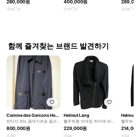
280,000원
400,000원
289,0
14
3
41
2
28
1
함께 즐겨찾는 브랜드 발견하기
Comme des Garcons Homme
Helmut Lang
Helmut
빈티지 90s 꼼데가르송 옴므
헬무트랭 비대칭 하이넥 바이
헬무트랭
울 레더 포켓 자켓
커 자켓
이넥 자
800,000원
229,000원
214,0
747
40
52