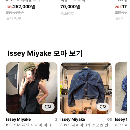
어 버킷햇
252,000원
70,000원
17
10%
20%
280,000원
220,00
36
7
137
9
20
Issey Miyake 모아 보기
3
2
Issey Miyake
Issey Miyake
Issey M
2
OS
ISSEY MIYAKE 이세이 미야케
80s 이세이미야케 스포츠 변
03ss 
사이드 플리츠 베스트
형 플리츠 데님 재킷
패턴 린