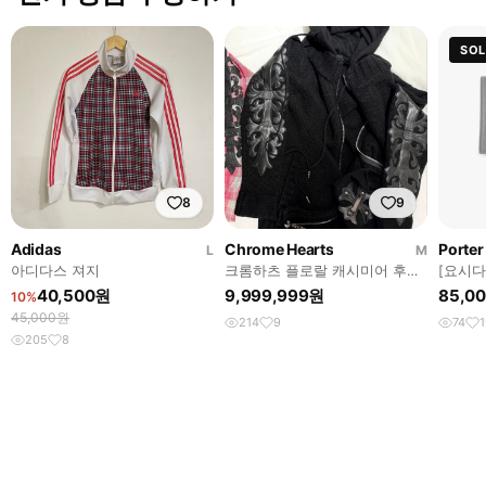
SO
8
9
Adidas
Chrome Hearts
Porter
L
M
아디다스 져지
크롬하츠 플로랄 캐시미어 후드
[요시다포
집업
CASE
40,500원
9,999,999원
85,0
10%
45,000원
214
9
74
205
8