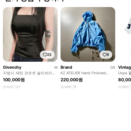
23
6
Givenchy
Brand
Vintag
M
OS
지방시 새틴 코르셋 슬리브리스
KZ ATELIER Hand Finished
Uspa
크롭 탑
Hooded
기 카
100,000원
220,000원
80,0
120
23
308
6
380