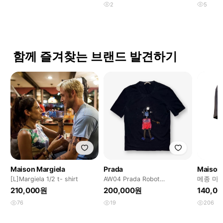
2
5
함께 즐겨찾는 브랜드 발견하기
Maison Margiela
Prada
Maison 
[L]Margiela 1/2 t- shirt
AW04 Prada Robot
메종 마
Embellished T shirt
반팔 티
210,000원
200,000원
140,0
76
19
206