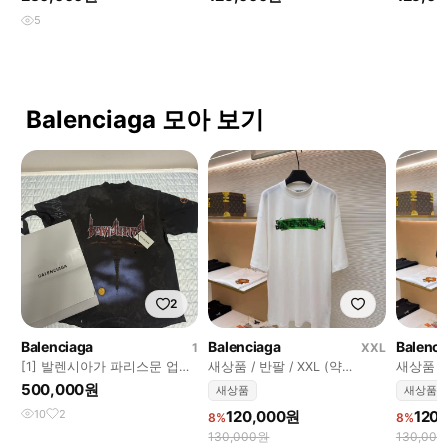
JC7841P345
5
Balenciaga 모아 보기
2
Balenciaga
Balenciaga
Balenci
1
XXL
[1] 발렌시아가 파리스문 업사
새상품 / 반팔 / XXL (약
새상품 / 
이드 다운 반팔 티셔츠
110~115 사이즈)
이즈)
500,000원
새상품
새상품
10
2
120,000원
120
8%
8%
130,000원
130,00