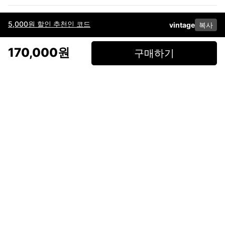
5,000원 할인 추천인 코드
vintage
복사
이용약관
고객센터
판매
개인정보 처리방침
사업자 정보
다운로드
인스타그램
페이스북
170,000원
구매하기
(주)후루츠패밀리컴퍼니 · 대표이사 이재범 / 소재지: 서울특별시 용산구 한강대
로 328, 201호 / 사업자 등록번호: 755-86-01442
사업자 정보확인
통신판매업
신고: 2019-서울용산-0723 호 / 고객센터: 070-4466-3377 / 고객센터 문의는
후루츠 앱 다운로드 후 문의가능합니다 /
support@fruitsfamily.com
Copyright © FruitsFamily Company Inc. All right reserved
후루츠패밀리(주)는 통신판매중개자로서 거래 당사자가 아닙니다. 상품, 상품정
보, 거래에 관한 의무와 책임은 각 판매자에게 있으며, 후루츠패밀리(주)는 원칙
적으로 판매 회원과 구매 회원 간의 거래에 대하여 책임을 지지 않습니다. 다만,
후루츠패밀리에서 직접 판매하는 상품에 대한 책임은 후루츠패밀리(주)에 있습
니다.