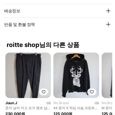
배송정보
반품 및 환불 정책
roitte shop님의 다른 상품
Juun.J
No Brand
No Bra
OS
OS
준지 남자 카고 조거 팬츠 남성
44 준지 X 막심 사슴 프린트
M 준지 
바지 블랙 JC0721P315 [46]
자수 남성 후드티
수 맨투맨 
230,000원
125,000원
125,0