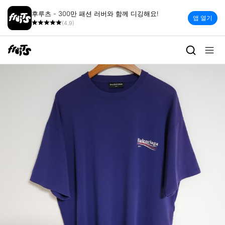
후루츠 - 300만 패션 러버와 함께 디깅해요!
앱 열기
(4.9)