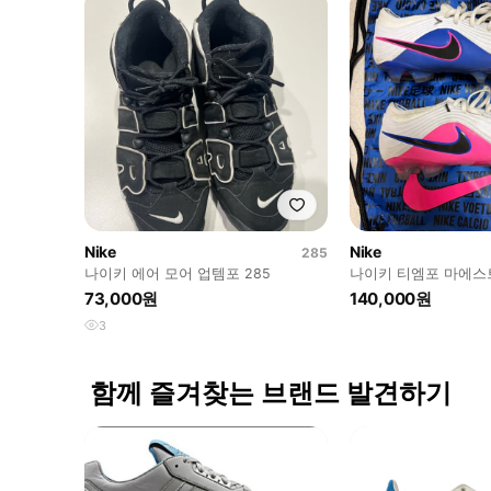
Nike
Nike
285
나이키 에어 모어 업템포 285
나이키 티엠포 마에스트
축구화
73,000원
140,000원
3
함께 즐겨찾는 브랜드 발견하기