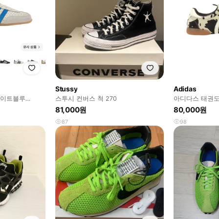
Stussy
Adidas
화이트블루
스투시 컨버스 척 270
아디다스 태권도
플라이어
81,000원
80,000원
87
98