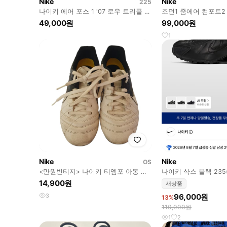
Nike
Nike
225
나이키 에어 포스 1 '07 로우 트리플 블
조던1 줌에어 컴포트2
랙 230
49,000원
99,000원
1
Nike
Nike
OS
<만원빈티지> 나이키 티엠포 아동 축
나이키 샥스 블랙 235(
구화 200
14,900원
새상품
3
96,000원
13%
110,000원
1
2