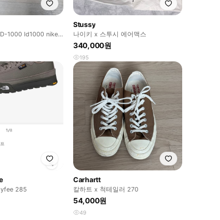
Stussy
1000 ld1000 nike
나이키 x 스투시 에어맥스
340,000원
195
e
Carhartt
fee 285
칼하트 x 척테일러 270
54,000원
49