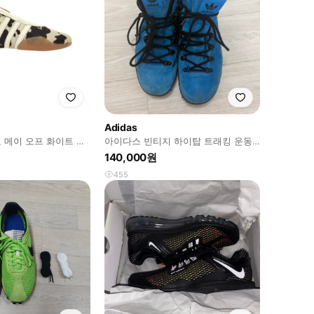
Adidas
 메이 오프 화이트 서
아이다스 빈티지 하이탑 트래킹 운동
화 스니커즈
140,000원
455