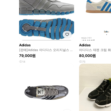
Adidas
Adidas
[판매]Adidas 아디다스 오리지널스 메
아디다스 재팬 크림 
가토션 플렉스 270 US 9
(w225)
79,000원
80,000원
14
75