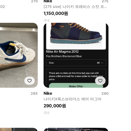
Nike
270
275
02
[275 size] 나이키 트래비스 스캇 프라
그먼트 스니커즈
1,150,000원
4
Nike
285
290
나이키X폭스브라더스 에어 마그마
290,000원
5