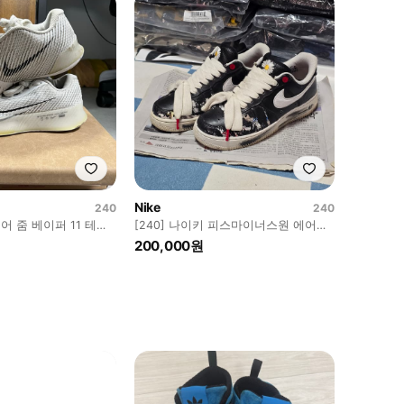
Nike
240
240
에어 줌 베이퍼 11 테니
[240] 나이키 피스마이너스원 에어포
스 1.0
200,000원