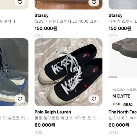
Stussy
Stussy
줌 쿠키니
[285] 나이키 스투시 LD-1000 그린
나이키 스투시 LD-
새상품 팝니다
stussy
150,000원
150,000원
71
83
Polo Ralph Lauren
The North Fac
이드 솔로몬 하
폴로 랄프로렌 에센스 100 캡 토 스니
노스페이스 m cly
커즈
80,000원
60,000원
15
736