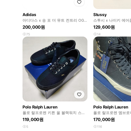
Adidas
Stussy
아디다스 x 송 포 더 뮤트 컨트리 OG
스투시 x 나이키 에어
그레이 투 코어 블랙
200,000원
129,600원
75
14
Polo Ralph Lauren
Polo Ralph Lauren
폴로 랄프로렌 키튼 울 블랙워치 스니
폴로 랄프로렌 엠브로
커즈 9
이 (270~275) 9D
119,000원
170,000원
5
116