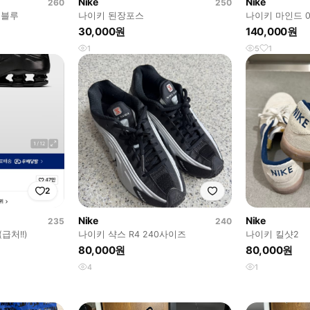
Nike
Nike
260
250
 블루
나이키 된장포스
나이키 마인드 0
30,000원
140,000원
1
5
1
2
Nike
Nike
235
240
급처!!)
나이키 샥스 R4 240사이즈
나이키 킬샷2
80,000원
80,000원
4
1