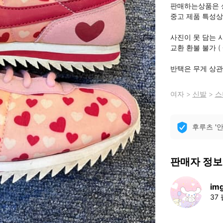
판매하는상품은 상
중고 제품 특성상
사진이 못 담는 
교환 환불 불가 (
반택은 무게 상관
여자
>
신발
>
스
후루츠 '
판매자 정보
img
37