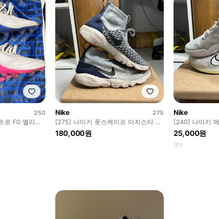
Nike
Nike
250
275
로 FG 엘리트
[275] 나이키 풋스케이프 마지스타 플
[240] 나이키 
라이니트 울프그레이
스화 화이트
180,000원
25,000원
1