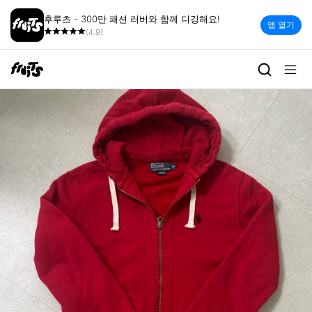
후루츠 - 300만 패션 러버와 함께 디깅해요!
앱 열기
(4.9)