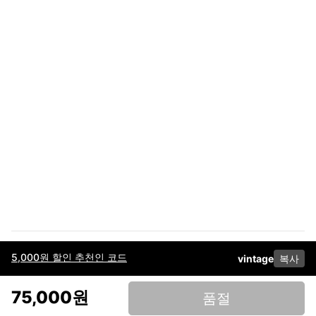
5,000원 할인 추천인 코드
vintage
복사
이용약관
고객센터
판매
개인정보 처리방침
사업자 정보
다운로드
인스타그램
페이스북
75,000원
품절