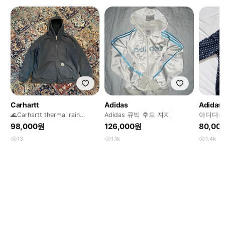
Carhartt
Adidas
Adidas
🌊Carhartt thermal rain
Adidas 큐빅 후드 져지
아디다스
deffender hoodie
업 후집
98,000원
126,000원
80,00
13
1.1k
1.4k