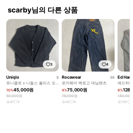
scarby님의 다른 상품
3
4
Uniqlo
Rocawear
Ed Har
S
36
유니클로 x 니들스 플리스 오
로카웨어 백로고 데님팬츠
에드하디
버사이즈 가디건 다크그레이
45,000원
75,000원
128
10%
4%
9%
50,000원
78,000원
140,00
41
3
42
4
135
2