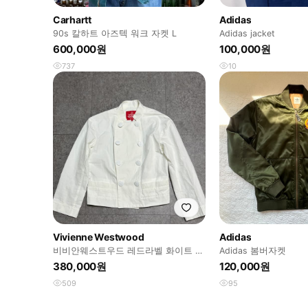
Carhartt
Adidas
90s 칼하트 아즈텍 워크 자켓 L
Adidas jacket
600,000원
100,000원
737
10
Vivienne Westwood
Adidas
비비안웨스트우드 레드라벨 화이트 자
Adidas 봄버자켓
켓
380,000원
120,000원
509
95