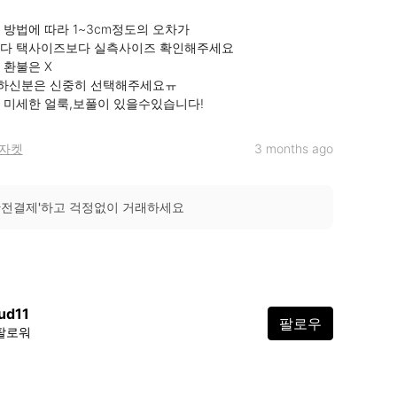
 방법에 따라 1~3cm정도의 오차가

니다 택사이즈보다 실측사이즈 확인해주세요

환불은 X

하신분은 신중히 선택해주세요ㅠ

 미세한 얼룩,보풀이 있을수있습니다!
자켓
3 months ago
안전결제'하고 걱정없이 거래하세요
ud11
팔로우
 팔로워