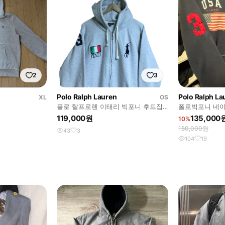
2
3
Polo Ralph Lauren
Polo Ralph La
XL
OS
폴로 랄프로렌 이태리 빅포니 후드집
폴로빅포니 네
업
119,000원
135,000
10%
150,000원
43
3
104
19