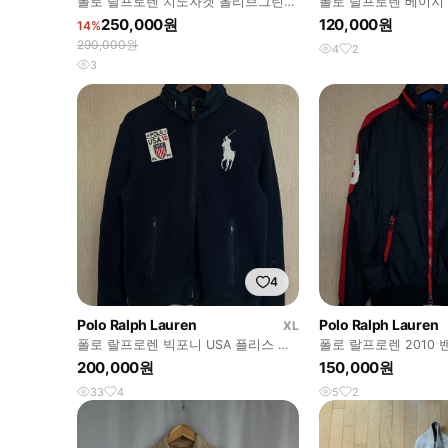
폴로 랄프로렌 치노자켓 올리브그린
폴로 랄프로렌 베이지 
M(100)사이즈 1회착
250,000원
120,000원
14%
290,000원
4
2
3
4
Polo Ralph Lauren
Polo Ralph Lauren
XL
폴로 랄프로렌 빅포니 USA 플리스 페
폴로 랄프로렌 2010
리 집업 자켓 18
픽 미국 대표팀 자켓 1
200,000원
150,000원
33
4
5
2