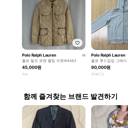
Polo Ralph Lauren
Polo Ralph Lauren
M
폴로 랄프 로렌 퀼팅 자켓/#4483
폴로 후드집업 그레이
45,000원
90,000원
4
16
2
함께 즐겨찾는 브랜드 발견하기