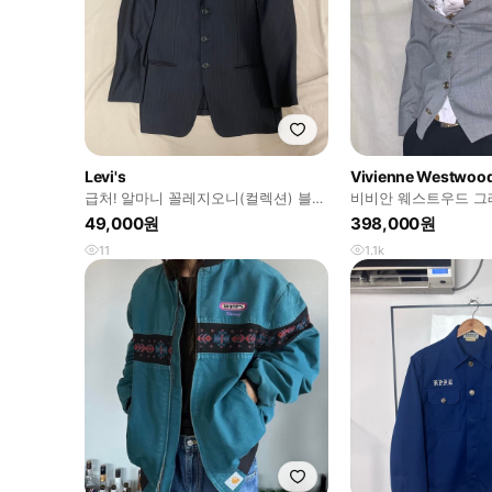
Levi's
Vivienne Westwoo
급처! 알마니 꼴레지오니(컬렉션) 블레
비비안 웨스트우드 그
이져
49,000원
398,000원
11
1.1k