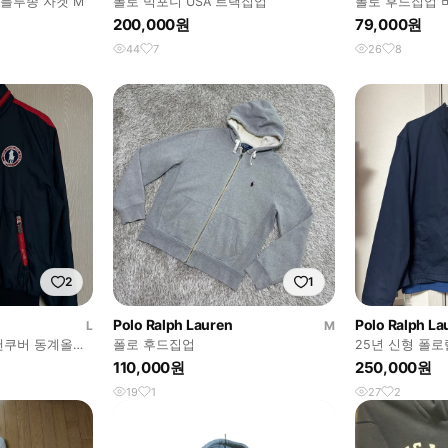
블루종 자켓 M
폴로 빅포니 USA 트랙집업
폴로 후드집업 
200,000원
79,000원
44
7
26
8
2
1
Polo Ralph Lauren
Polo Ralph La
L
M
 밴쿠버 동계올림
폴로 후드집업
25년 신형 폴
7
켓
110,000원
250,000원
19
1
27
2