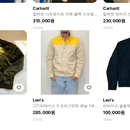
Carhartt
Carhartt
칼하트 디트로이트 자켓 블랙 스프링
칼하트 빈티지 
우먼 M
315,000원
230,000원
504
855
Levi's
Levi's
🇯🇵리바이스 X 프라그먼트 페놈 1세
리바이스 슬림핏
대 트러커 자켓
285,000원
100,000원
100
461