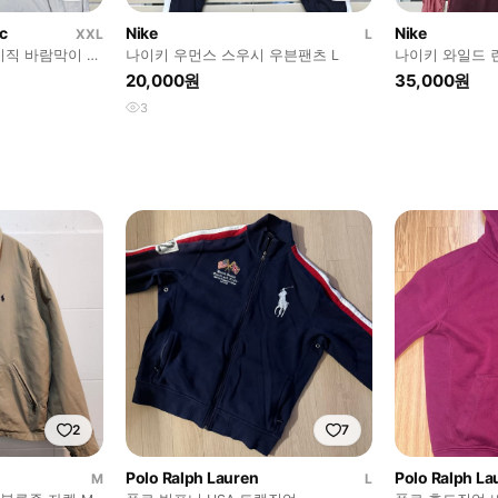
c
Nike
Nike
XXL
L
직 바람막이 자
나이키 우먼스 스우시 우븐팬츠 L
나이키 와일드 런
20,000원
35,000원
3
2
7
Polo Ralph Lauren
Polo Ralph La
M
L