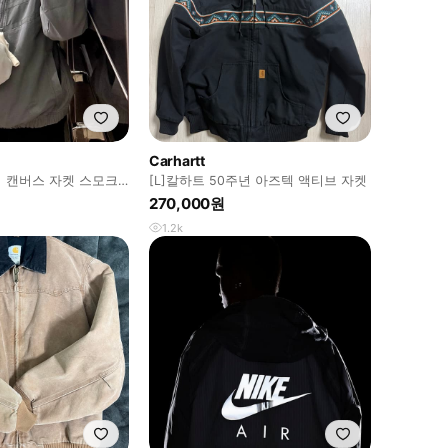
Carhartt
 캔버스 자켓 스모크
[L]칼하트 50주년 아즈텍 액티브 자켓
97-084)
270,000원
1.2k