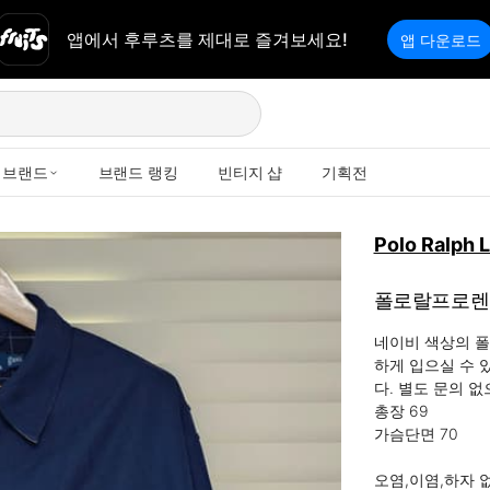
앱에서 후루츠를 제대로 즐겨보세요!
앱 다운로드
브랜드
브랜드 랭킹
빈티지 샵
기획전
Polo Ralph 
폴로랄프로렌 
네이비 색상의 폴
하게 입으실 수 
다. 별도 문의 
총장 69

가슴단면 70

오염,이염,하자 