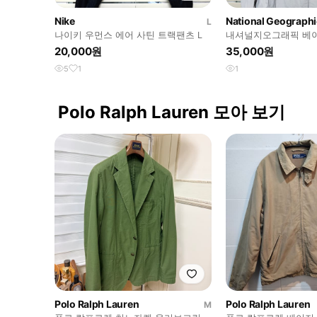
Nike
National Geographi
L
나이키 우먼스 에어 사틴 트랙팬츠 L
내셔널지오그래픽 베이
켓 XXL
20,000원
35,000원
5
1
1
Polo Ralph Lauren 모아 보기
Polo Ralph Lauren
Polo Ralph Lauren
M