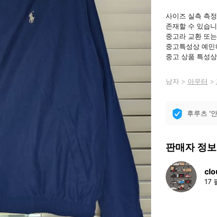
사이즈 실측 측정
존재할 수 있습
중고라 교환 또는 
중고특성상 예민
중고 상품 특성상
남자
>
아우터
>
후루츠 '
판매자 정보
clo
17