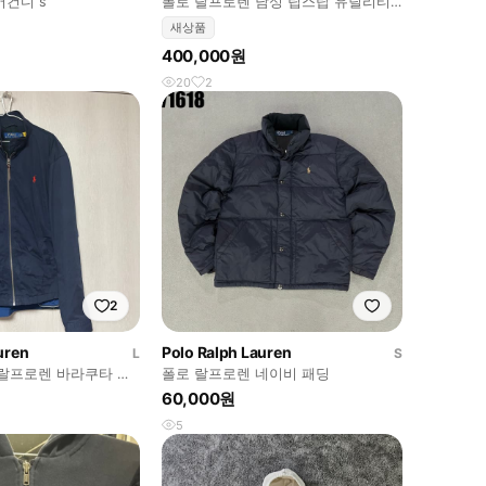
버건디 s
폴로 랄프로렌 남성 립스탑 유틸리티
오버셔츠 정글 퍼티그 자켓
새상품
400,000원
20
2
2
uren
Polo Ralph Lauren
L
S
로랄프로렌 바라쿠타 자
폴로 랄프로렌 네이비 패딩
60,000원
5