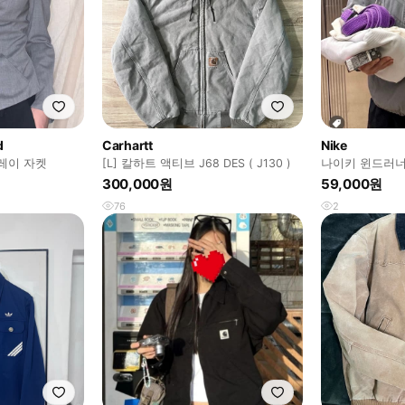
d
Carhartt
Nike
레이 자켓
[L] 칼하트 액티브 J68 DES ( J130 )
나이키 윈드러너
그레이 L (DX06
300,000원
59,000원
76
2