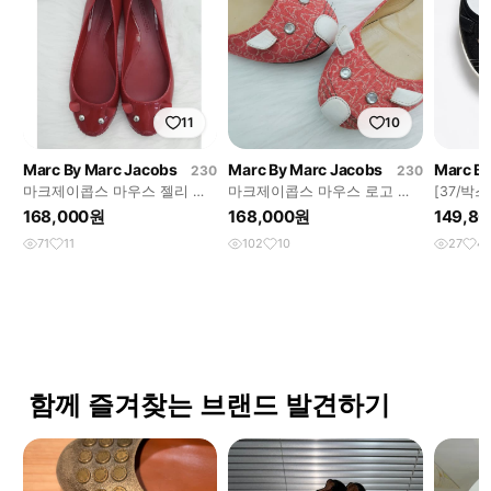
11
10
Marc By Marc Jacobs
Marc By Marc Jacobs
Marc By
230
230
마크제이콥스 마우스 젤리 플
마크제이콥스 마우스 로고 플
[37/박
랫슈즈
랫슈즈
이콥스 
168,000원
168,000원
149,8
71
11
102
10
27
4
함께 즐겨찾는 브랜드 발견하기