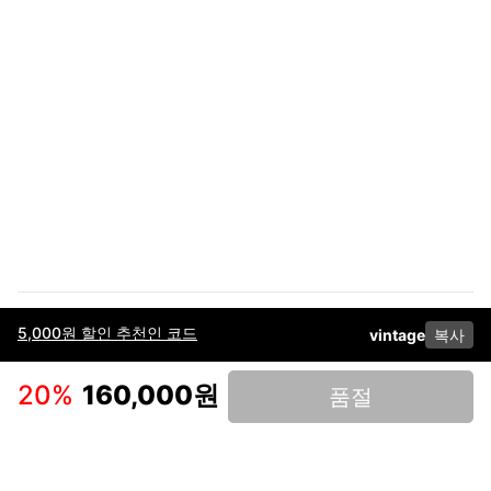
5,000원 할인 추천인 코드
vintage
복사
이용약관
고객센터
판매
개인정보 처리방침
사업자 정보
다운로드
인스타그램
페이스북
20
%
160,000원
품절
(주)후루츠패밀리컴퍼니 · 대표이사 이재범 / 소재지: 서울특별시 용산구 한강대
로 328, 201호 / 사업자 등록번호: 755-86-01442
사업자 정보확인
통신판매업
신고: 2019-서울용산-0723 호 / 고객센터: 070-4466-3377 / 고객센터 문의는