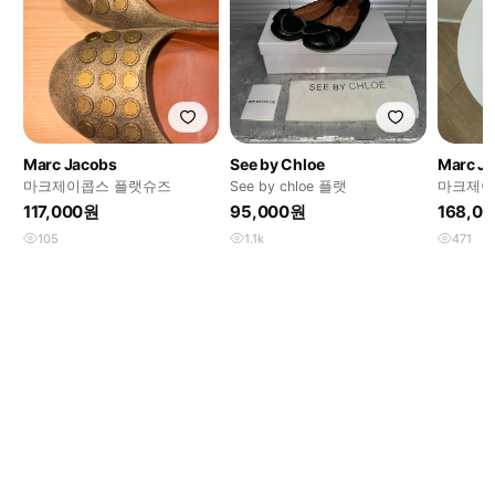
Marc Jacobs
See by Chloe
Marc J
마크제이콥스 플랫슈즈
See by chloe 플랫
마크제이
플랫슈즈
117,000원
95,000원
168,0
105
1.1k
471