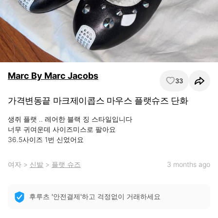
Marc By Marc Jacobs
33
가격변동끝 마크제이콥스 마우스 플랫슈즈 단화
생쥐 플랫 .. 레어한 블랙 징 스타일입니다

너무 귀여운데 사이즈미스로 팔아요 

36.5사이즈 1번 신었어요
여자
>
신발
>
플랫 슈즈
3 months ago
후루츠 '안전결제'하고 걱정없이 거래하세요