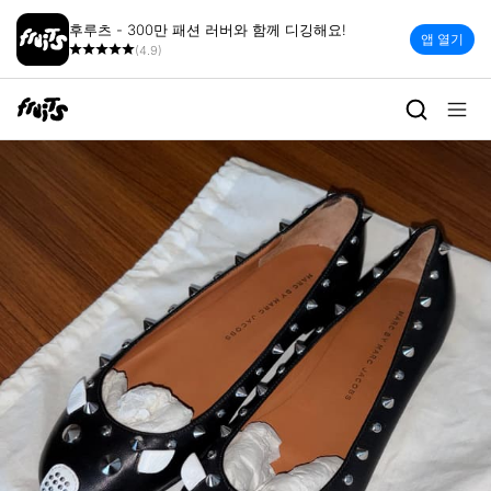
후루츠 - 300만 패션 러버와 함께 디깅해요!
앱 열기
(4.9)