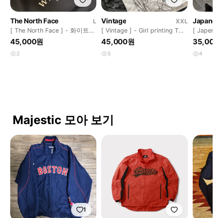
The North Face
Vintage
Japanes
L
XXL
[ The North Face ] - 화이트라
[ Vintage ] - Girl printing T
[ Japens
벨 25SS 맨투맨
XXL
SASHIBA
45,000원
45,000원
35,00
2
5
4
Majestic 모아 보기
1