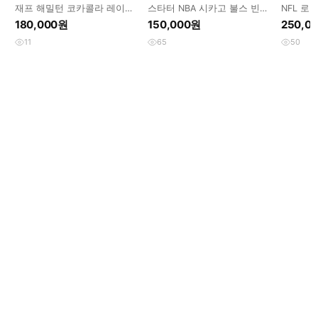
재프 해밀턴 코카콜라 레이싱
스타터 NBA 시카고 불스 빈티
NFL 로
자켓입니다!
지 자켓 정품 제품입니다
고 바시
180,000원
150,000원
250,0
11
65
50