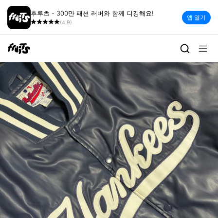
후루츠 - 300만 패션 러버와 함께 디깅해요!
앱 열기
(4.9)