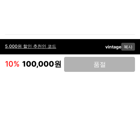
5,000원 할인 추천인 코드
vintage
복사
이용약관
고객센터
판매
개인정보 처리방침
사업자 정보
다운로드
인스타그램
페이스북
10
%
100,000원
품절
(주)후루츠패밀리컴퍼니 · 대표이사 이재범 / 소재지: 서울특별시 용산구 한강대
로 328, 201호 / 사업자 등록번호: 755-86-01442
사업자 정보확인
통신판매업
신고: 2019-서울용산-0723 호 / 고객센터: 070-4466-3377 / 고객센터 문의는
후루츠 앱 다운로드 후 문의가능합니다 /
support@fruitsfamily.com
Copyright © FruitsFamily Company Inc. All right reserved
후루츠패밀리(주)는 통신판매중개자로서 거래 당사자가 아닙니다. 상품, 상품정
보, 거래에 관한 의무와 책임은 각 판매자에게 있으며, 후루츠패밀리(주)는 원칙
적으로 판매 회원과 구매 회원 간의 거래에 대하여 책임을 지지 않습니다. 다만,
후루츠패밀리에서 직접 판매하는 상품에 대한 책임은 후루츠패밀리(주)에 있습
니다.