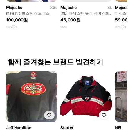
Majestic
Majestic
Majesti
XXL
XL
majestic 보스턴 레드삭스
[XL] 마제스틱 롯데 자이언츠
마제스틱
자켓
야구 점퍼
100,000원
45,000원
59,00
6
1
5
4
1
함께 즐겨찾는 브랜드 발견하기
Jeff Hamilton
Starter
NFL