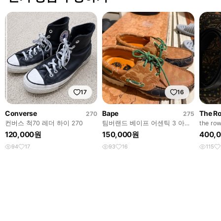
17
16
Converse
Bape
The R
270
275
컨버스 척70 레더 하이 270
팀버랜드 베이프 어센틱 3 아이
the row
러그 위트 275
120,000원
150,000원
400,
94
17
93
16
115