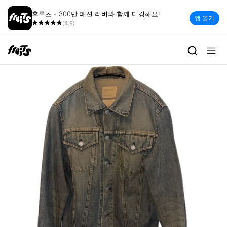
후루츠 - 300만 패션 러버와 함께 디깅해요!
앱 열기
(4.9)