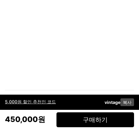
5,000원 할인 추천인 코드
vintage
복사
이용약관
고객센터
판매
개인정보 처리방침
사업자 정보
다운로드
인스타그램
페이스북
450,000원
구매하기
(주)후루츠패밀리컴퍼니 · 대표이사 이재범 / 소재지: 서울특별시 용산구 한강대
로 328, 201호 / 사업자 등록번호: 755-86-01442
사업자 정보확인
통신판매업