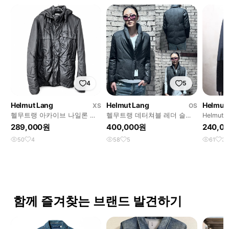
4
5
Helmut Lang
Helmut Lang
Helmut
XS
OS
헬무트랭 아카이브 나일론 아
헬무트랭 데터쳐블 레더 슬리
Helmut 
스트로 후디드 자켓
브 다운 자켓
289,000원
400,000원
240,0
50
4
58
5
61
3
함께 즐겨찾는 브랜드 발견하기