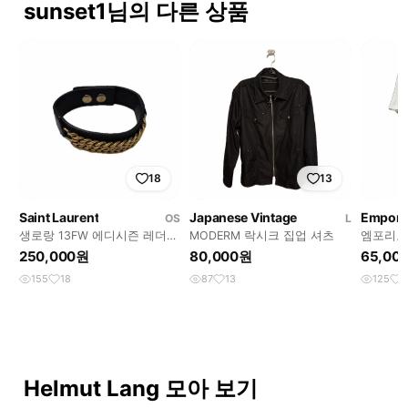
sunset1님의 다른 상품
18
13
Saint Laurent
Japanese Vintage
Empori
OS
L
생로랑 13FW 에디시즌 레더
MODERM 락시크 집업 셔츠
엠포리오
체인 브레이슬릿
각상 그
250,000원
80,000원
65,00
155
18
87
13
125
1
Helmut Lang 모아 보기