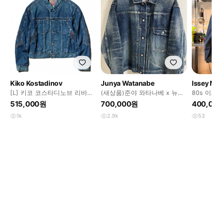
Kiko Kostadinov
Junya Watanabe
Issey M
[L] 키코 코스타디노브 리바이
(새상품)준야 와타나베 x 뉴매
80s 이
스 데님 자켓
뉴얼 데님 자켓 M사이즈
형 플
515,000원
700,000원
400,0
1k
2.9k
53