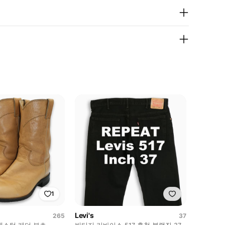
1
Levi's
265
37