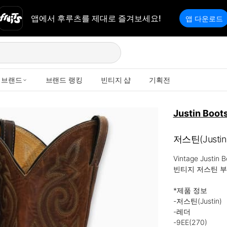
앱에서 후루츠를 제대로 즐겨보세요!
앱 다운로드
브랜드
브랜드 랭킹
빈티지 샵
기획전
Justin Boot
저스틴(Justi
Vintage Justin B
빈티지 저스틴 부
*제품 정보

-저스틴(Justin)

-레더

-9EE(270)
