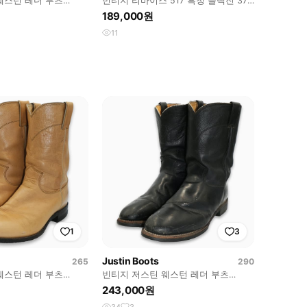
웨스턴 레더 부츠
빈티지 리바이스 517 흑청 블랙진 37
즈 BT26518
인치 LV5173891
189,000원
11
1
3
Justin Boots
265
290
웨스턴 레더 부츠
빈티지 저스틴 웨스턴 레더 부츠
즈 BT26518
11D(290)사이즈 BT29003
243,000원
34
3