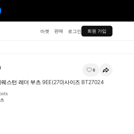
판매
회원 가입
마켓
로그인
s
6
n)웨스턴 레더 부츠 9EE(270)사이즈 BT27024
oots

츠
