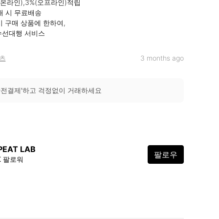
(온라인),3%(오프라인)적립

매 시 무료배송

 구매 상품에 한하여,

수선대행 서비스
츠
3 months ago
안전결제'하고 걱정없이 거래하세요
PEAT LAB
팔로우
8K 팔로워