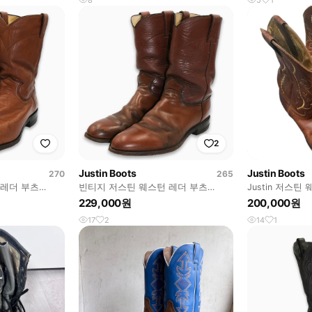
2
Justin Boots
Justin Boots
270
265
 레더 부츠
빈티지 저스틴 웨스턴 레더 부츠
Justin 저스틴 
035
8.5D(265)사이즈 BT26517
250
229,000원
200,000원
17
2
14
1