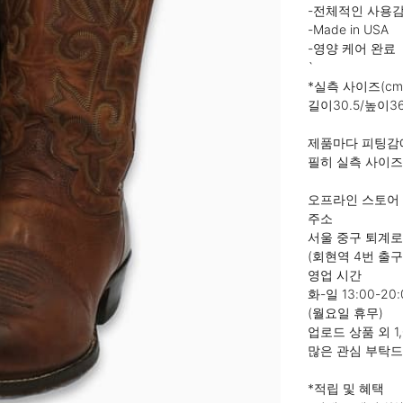
-전체적인 사용감
-Made in USA

-영양 케어 완료

`

*실측 사이즈(cm)
길이30.5/높이36.
제품마다 피팅감에
필히 실측 사이즈 
오프라인 스토어

주소

서울 중구 퇴계로 38
(회현역 4번 출구 
영업 시간

화-일 13:00-20:0
(월요일 휴무)

업로드 상품 외 1
많은 관심 부탁드
*적립 및 혜택
