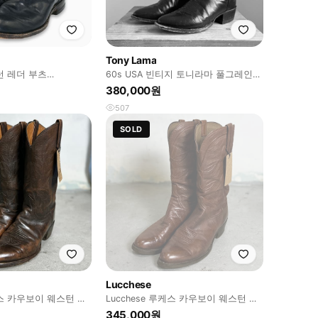
Tony Lama
턴 레더 부츠
60s USA 빈티지 토니라마 풀그레인
5)사이즈 BT26013
웨스턴 부츠 8.5EE
380,000원
507
SOLD
Lucchese
루케스 카우보이 웨스턴 부
Lucchese 루케스 카우보이 웨스턴 부
츠
345,000원