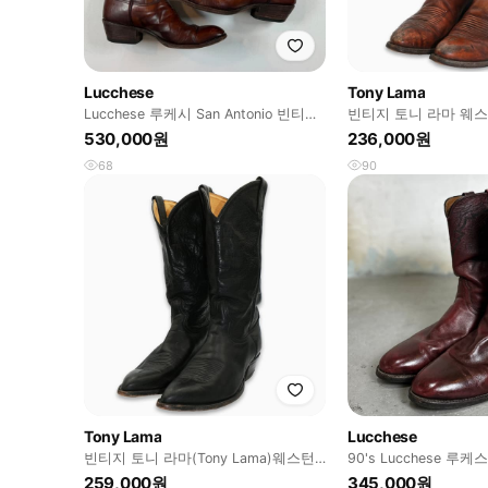
Lucchese
Tony Lama
Lucchese 루케시 San Antonio 빈티지
빈티지 토니 라마 웨스
웨스턴 부츠 11D
9D(270)사이즈 BT27
530,000원
236,000원
68
90
Tony Lama
Lucchese
빈티지 토니 라마(Tony Lama)웨스턴
90's Lucchese 루
레더 부츠 BT26513
턴 부츠 버건디
259,000원
345,000원