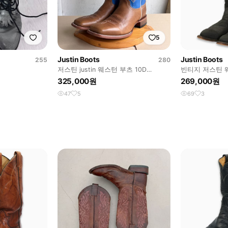
5
Justin Boots
Justin Boots
255
280
저스틴 justin 웨스턴 부츠 10D
빈티지 저스틴 
(275~280)
10.5D(285)사
325,000원
269,000원
47
5
69
3