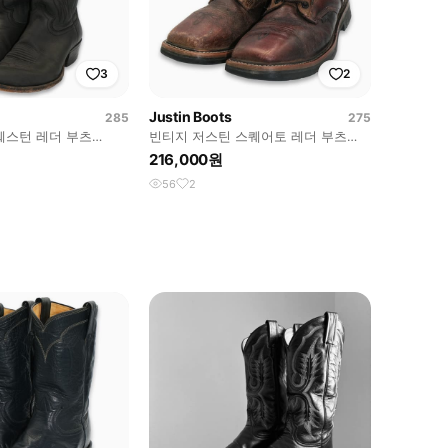
3
2
Justin Boots
285
275
웨스턴 레더 부츠
빈티지 저스틴 스퀘어토 레더 부츠
이즈 BT28510
9.5D(275)사이즈 BT27517
216,000원
56
2