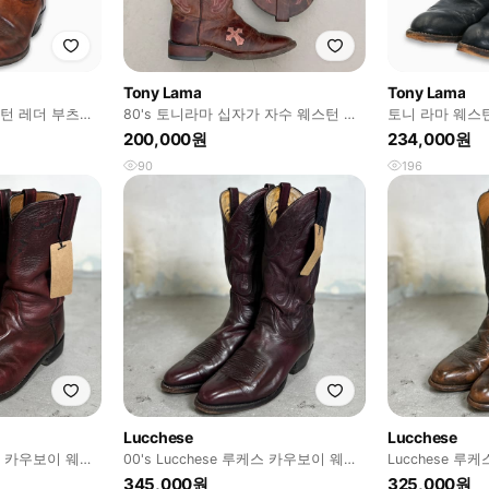
Tony Lama
Tony Lama
턴 레더 부츠
80's 토니라마 십자가 자수 웨스턴 부
토니 라마 웨스
034
츠
8.5B(260-26
200,000원
234,000원
90
196
Lucchese
Lucchese
케스 카우보이 웨스
00's Lucchese 루케스 카우보이 웨스
Lucchese 
턴 부츠 버건디
츠 차심 가죽
345,000원
325,000원