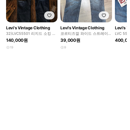
Levi's Vintage Clothing
Levi's Vintage Clothing
Levi's 
32)LVC55501 리지드 소킹 수
코르티즈깔 와이드 스트레이트
LVC 55
선
리바이스 523
34x30
140,000원
39,000원
400,0
19
9