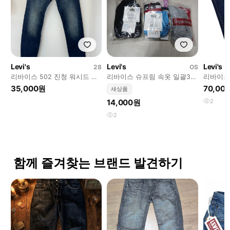
Levi's
Levi's
Levi's
28
OS
리바이스 502 진청 워시드 스
리바이스 슈프림 속옷 일괄3벌
리바이스 
판 데님
여성100
34
35,000원
70,00
새상품
14,000원
2
2
함께 즐겨찾는 브랜드 발견하기