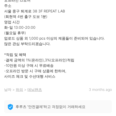
오프라인 스토어

주소

서울 중구 퇴계로 38 3F REPEAT LAB

(회현역 4번 출구 도보 1분)

영업 시간

화-일 13:00-20:00

(월요일 휴무)

업로드 상품 외 1,000 pcs 이상의 제품들이 준비되어 있습니다.

많은 관심 부탁드리겠습니다.

*적립 및 혜택

-결제 금액의 1%(온라인),3%(오프라인)적립

-10만원 이상 구매 시 무료배송

-오프라인 방문 시 구매 상품에 한하여,

사이즈 체크 및 수선대행 서비스
남자
>
하의
>
데님팬츠
3 months ago
후루츠 '안전결제'하고 걱정없이 거래하세요