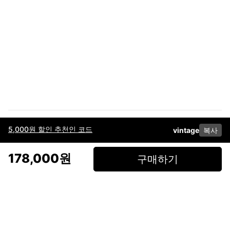
5,000원 할인 추천인 코드
vintage
복사
이용약관
고객센터
판매
개인정보 처리방침
사업자 정보
다운로드
인스타그램
페이스북
178,000원
구매하기
(주)후루츠패밀리컴퍼니 · 대표이사 이재범 / 소재지: 서울특별시 용산구 한강대
로 328, 201호 / 사업자 등록번호: 755-86-01442
사업자 정보확인
통신판매업
신고: 2019-서울용산-0723 호 / 고객센터: 070-4466-3377 / 고객센터 문의는
후루츠 앱 다운로드 후 문의가능합니다 /
support@fruitsfamily.com
Copyright © FruitsFamily Company Inc. All right reserved