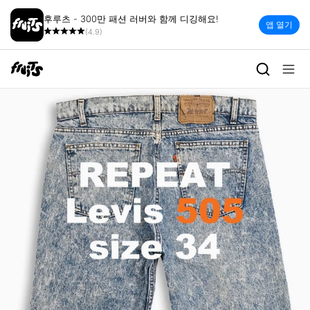
후루츠 - 300만 패션 러버와 함께 디깅해요!
앱 열기
(4.9)