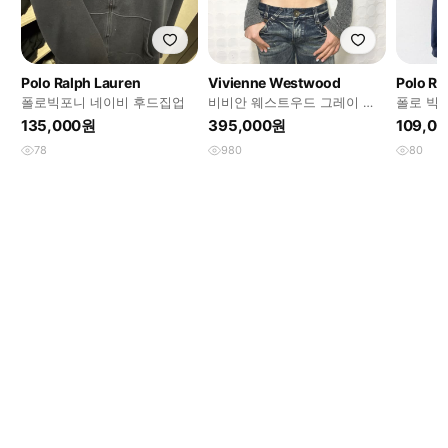
Polo Ralph Lauren
Vivienne Westwood
Polo Ra
폴로빅포니 네이비 후드집업
비비안 웨스트우드 그레이 후
폴로 빅
드집업
135,000원
395,000원
109,0
78
980
80