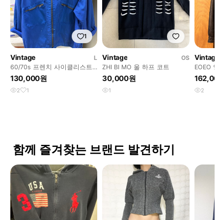
1
Vintage
Vintage
Vintage
L
OS
60/70s 프렌치 사이클리스트
ZHI BI MO 울 하프 코트
EOEO 
워크 자켓
버 자켓 
130,000원
30,000원
162,0
2
1
1
2
함께 즐겨찾는 브랜드 발견하기