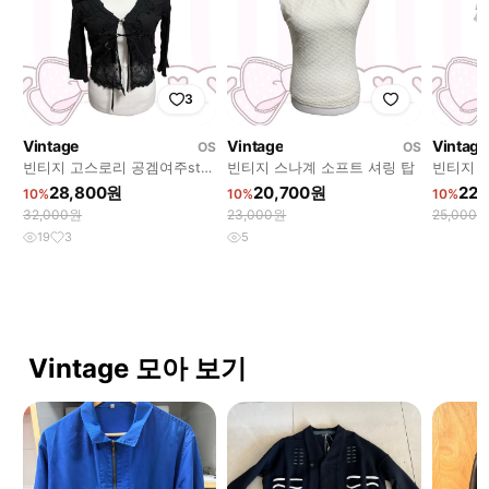
3
Vintage
Vintage
Vintage
OS
OS
빈티지 고스로리 공겜여주st
빈티지 스나계 소프트 셔링 탑
빈티지 
가디건
스
28,800원
20,700원
22
10%
10%
10%
32,000원
23,000원
25,000
19
3
5
Vintage 모아 보기