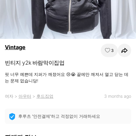
Vintage
3
빈티지 y2k 바람막이집업
핏 너무 예쁜데 지퍼가 깨졌어요 😢😭 끝에만 깨져서 열고 닫는 데
는 문제 없습니당!
여자
>
아우터
>
후드집업
3 months ago
후루츠 '안전결제'하고 걱정없이 거래하세요