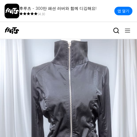
후루츠 - 300만 패션 러버와 함께 디깅해요!
앱 열기
(4.9)