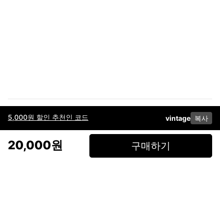
5,000원 할인 추천인 코드
vintage
복사
이용약관
고객센터
판매
개인정보 처리방침
사업자 정보
다운로드
인스타그램
페이스북
20,000원
구매하기
(주)후루츠패밀리컴퍼니 · 대표이사 이재범 / 소재지: 서울특별시 용산구 한강대
로 328, 201호 / 사업자 등록번호: 755-86-01442
사업자 정보확인
통신판매업
신고: 2019-서울용산-0723 호 / 고객센터: 070-4466-3377 / 고객센터 문의는
후루츠 앱 다운로드 후 문의가능합니다 /
support@fruitsfamily.com
Copyright © FruitsFamily Company Inc. All right reserved