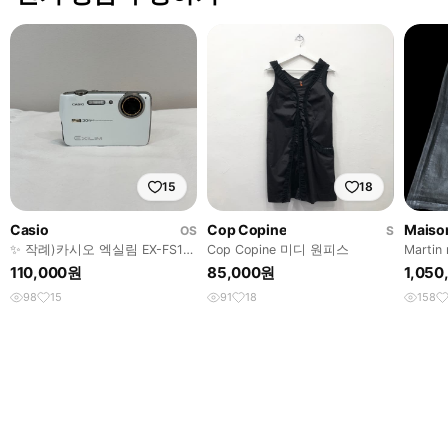
15
18
Casio
Cop Copine
Maiso
OS
S
✨ 작례)카시오 엑실림 EX-FS10
Cop Copine 미디 원피스
Martin 
[영어지원]디카
painte
110,000원
85,000원
1,05
98
15
91
18
158