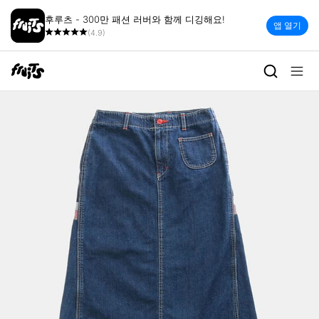
후루츠 - 300만 패션 러버와 함께 디깅해요!
앱 열기
(4.9)