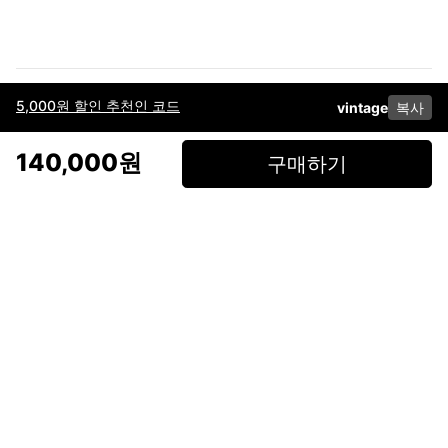
5,000원 할인 추천인 코드
vintage
복사
이용약관
고객센터
판매
개인정보 처리방침
사업자 정보
다운로드
인스타그램
페이스북
140,000원
구매하기
(주)후루츠패밀리컴퍼니 · 대표이사 이재범 / 소재지: 서울특별시 용산구 한강대
로 328, 201호 / 사업자 등록번호: 755-86-01442
사업자 정보확인
통신판매업
신고: 2019-서울용산-0723 호 / 고객센터: 070-4466-3377 / 고객센터 문의는
후루츠 앱 다운로드 후 문의가능합니다 /
support@fruitsfamily.com
Copyright © FruitsFamily Company Inc. All right reserved
후루츠패밀리(주)는 통신판매중개자로서 거래 당사자가 아닙니다. 상품, 상품정
보, 거래에 관한 의무와 책임은 각 판매자에게 있으며, 후루츠패밀리(주)는 원칙
적으로 판매 회원과 구매 회원 간의 거래에 대하여 책임을 지지 않습니다. 다만,
후루츠패밀리에서 직접 판매하는 상품에 대한 책임은 후루츠패밀리(주)에 있습
니다.