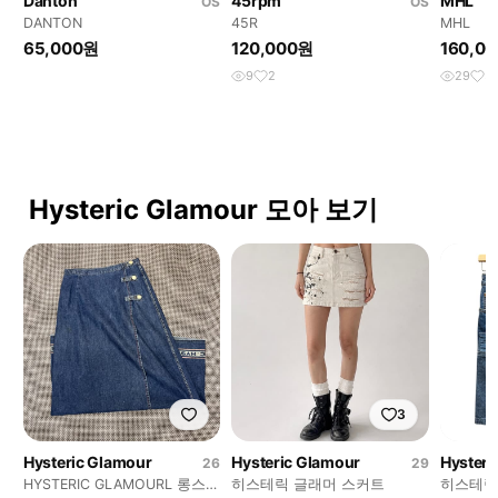
Danton
45rpm
MHL
OS
OS
DANTON
45R
MHL
65,000원
120,000원
160,0
9
2
29
3
Hysteric Glamour 모아 보기
3
Hysteric Glamour
Hysteric Glamour
Hysteri
26
29
HYSTERIC GLAMOURL 롱스커
히스테릭 글래머 스커트
히스테릭