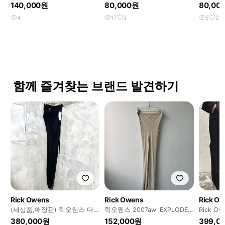
트(26)
킨키 스
140,000원
80,000원
80,00
4
17
3
5
2
함께 즐겨찾는 브랜드 발견하기
Rick Owens
Rick Owens
Rick O
(새상품,매장판) 릭오웬스 다
릭오웬스 2007aw 'EXPLODER'
Rick Ow
크쉐도우 에드푸 맥시 스커트
비대칭 드레이프 스커트
long skir
380,000원
152,000원
399,0