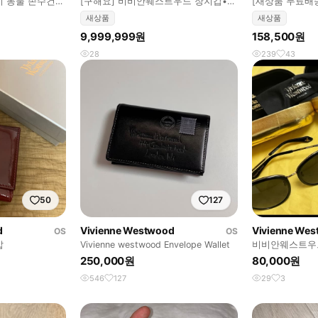
 동물 손수건
[구해요] 비비안웨스트우드 장지갑•반
[새상품 무료배송] 
지갑
안웨스트우드 
새상품
새상품
9,999,999원
158,500원
28
239
43
50
127
d
Vivienne Westwood
Vivienne We
OS
OS
갑
Vivienne westwood Envelope Wallet
비비안웨스트우드 
스
250,000원
80,000원
546
127
29
3