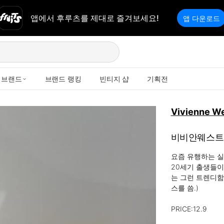
앱에서 후루츠를 제대로 즐겨보세요!
앱 다운로드
브랜드
브랜드 랭킹
빈티지 샵
기획전
Vivienne W
비비안웨스트
요즘 유행하는 
20세기 출생들이
는 그런 트렌디함
스를 씀.)

PRICE:12.9