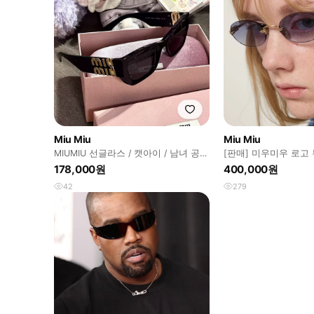
Miu Miu
Miu Miu
MIUMIU 선글라스 / 캣아이 / 남녀 공용
[판매] 미우미우 로고
/ 블랙
178,000원
400,000원
42
279