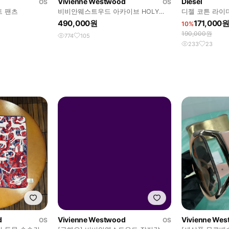
Vivienne Westwood
Diesel
OS
OS
 팬츠
비비안웨스트우드 아카이브 HOLY
디젤 코튼 라이
ORD 이어링
490,000원
171,000
10%
190,000원
774
105
233
23
d
Vivienne Westwood
Vivienne We
OS
OS