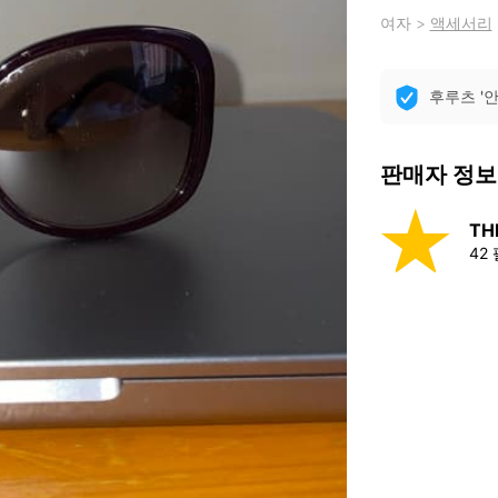
여자
>
액세서리
후루츠 '
판매자 정보
TH
42