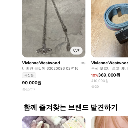
7
Vivienne Westwood
Vivienne Westwoo
OS
비비안 목걸이 63020086 02P116
은색 오르비 로고 비
빈티지 오르비 플레이트
369,000원
새상품
10%
410,000원
90,000원
30
39
7
함께 즐겨찾는 브랜드 발견하기