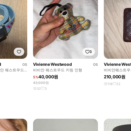
3
d
Vivienne Westwood
Vivienne We
OS
OS
비안 웨스트우드
비비안 웨스트우드 키링 인형
비비안웨스트우
 버클 웹 벨트
40,000원
210,000원
5%
42,000원
118
22
32
3