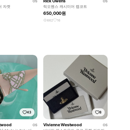
Rick Owens
OS
OS
더 자켓
릭오웬스 캐시미어 랩코트
원
650,000원
662
16
43
8
stwood
Vivienne Westwood
OS
OS