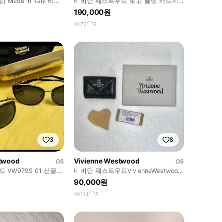
Made in Italy 비비
비비안 웨스트우드 로고 플랫 카드지
선글라스
갑
190,000원
72
8
3
8
stwood
Vivienne Westwood
OS
OS
VW979S 01 선글라
비비안 웨스트우드VivienneWestwood
orb 미니 반지갑 풀박스
90,000원
114
8