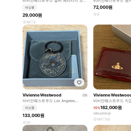
비비안웨스트우드 실버 헤리티지 오브
비비안웨스트우드 원시
브로치
(38x38cm)
72,000원
새상품
29,000원
3
19
2
Vivienne Westwood
Vivienne Westwoo
OS
비비안웨스트우드 Los Angeles
비비안웨스트우드 지
Keyring
162,000원
새상품
10%
180,000원
133,000원
191
50
20