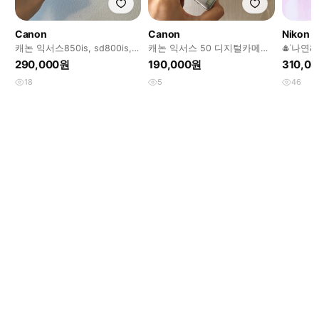
Canon
Canon
Nikon
캐논 익서스850is, sd800is,
캐논 익서스 50 디지털카메라,
𖠳ᐝ나연
ixy900is
디카
픽스 NIK
290,000원
190,000원
310,0
18
5
46