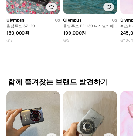
Olympus
Olympus
Olympu
OS
OS
올림푸스 SZ-20
올림푸스 FE-130 디지털카메
𖠳ᐝ초희
라
5000┆O
150,000원
199,000원
245,0
3
5
10
1
함께 즐겨찾는 브랜드 발견하기