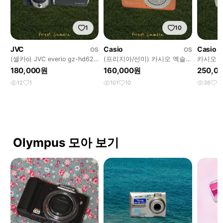
1
10
JVC
Casio
Casio
OS
OS
(셀카o) JVC everio gz-hd620
(프리지아/선미) 카시오 엑슬
카시오 엑슬
캠코더 빈티지캠코더
림 ex-z85 디지털카메라 빈티
디지털카
180,000원
160,000원
250,0
지디카
12
1
101
10
36
1
Olympus 모아 보기