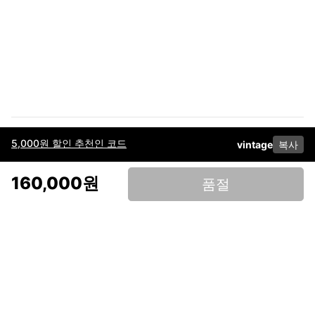
5,000원 할인 추천인 코드
vintage
복사
이용약관
고객센터
판매
개인정보 처리방침
사업자 정보
다운로드
인스타그램
페이스북
160,000원
품절
(주)후루츠패밀리컴퍼니 · 대표이사 이재범 / 소재지: 서울특별시 용산구 한강대
로 328, 201호 / 사업자 등록번호: 755-86-01442
사업자 정보확인
통신판매업
신고: 2019-서울용산-0723 호 / 고객센터: 070-4466-3377 / 고객센터 문의는
후루츠 앱 다운로드 후 문의가능합니다 /
support@fruitsfamily.com
Copyright © FruitsFamily Company Inc. All right reserved
후루츠패밀리(주)는 통신판매중개자로서 거래 당사자가 아닙니다. 상품, 상품정
보, 거래에 관한 의무와 책임은 각 판매자에게 있으며, 후루츠패밀리(주)는 원칙