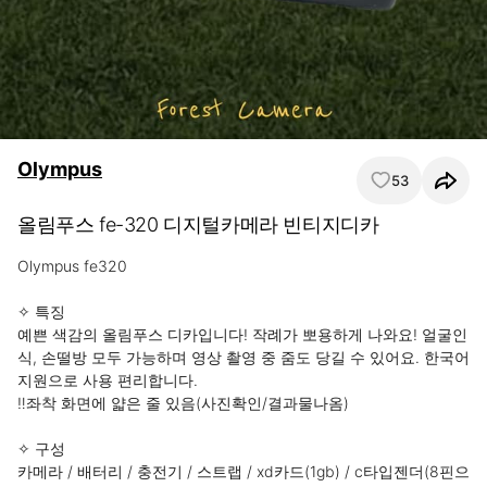
Olympus
53
올림푸스 fe-320 디지털카메라 빈티지디카
Olympus fe320 

✧ 특징

예쁜 색감의 올림푸스 디카입니다! 작례가 뽀용하게 나와요! 얼굴인
식, 손떨방 모두 가능하며 영상 촬영 중 줌도 당길 수 있어요. 한국어 
지원으로 사용 편리합니다.

‼️좌착 화면에 얇은 줄 있음(사진확인/결과물나옴)

✧ 구성

카메라 / 배터리 / 충전기 / 스트랩 / xd카드(1gb) / c타입젠더(8핀으