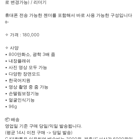
로 변경가능) / 리더기 

휴대폰 전송 가능한 젠더를 포함해서 바로 사용 가능한 구성입니다
ɞ˒˒ 

✧ 가격 : 180,000

✧ 사양

▪︎ 800만화소, 광학 3배 줌

▪︎ 내장플래쉬

▪︎ 사진 영상 모두 가능

▪︎ 다양한 장면모드 

▪︎ 한국어지원

▪︎ 영상 촬영 중 줌 가능

▪︎ 손떨림보정기능

▪︎ 얼굴인식기능

▪︎ 96g

📦 배송

영업일 기준 구매 당일/익일 발송됩니다.

(평균 14시 이전 구매 -> 당일 발송)

CJ대한통운 이용하며 배송비는 3000원, 제주/도서산간 6000원입