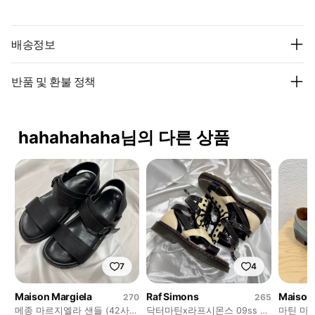
배송정보
반품 및 환불 정책
hahahahaha님의 다른 상품
7
4
Maison Margiela
Raf Simons
Maison 
270
265
메종 마르지엘라 샌들 (42사이
닥터마틴x라프시몬스 09ss 글
마틴 마르