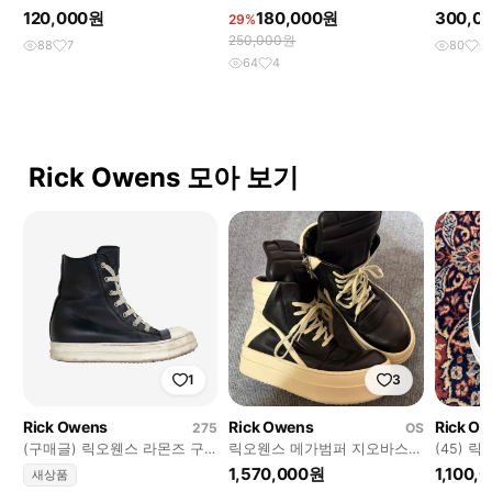
즈)
래디에이터 레이스업 아카이브
스포드 
120,000원
180,000원
300,0
29%
샌들 (41)
(40)
250,000원
88
7
80
6
64
4
Rick Owens 모아 보기
1
3
Rick Owens
Rick Owens
Rick O
275
OS
(구매글) 릭오웬스 라몬즈 구
릭오웬스 메가범퍼 지오바스켓
(45) 
합니다
43
릭반스
1,570,000원
1,100,
새상품