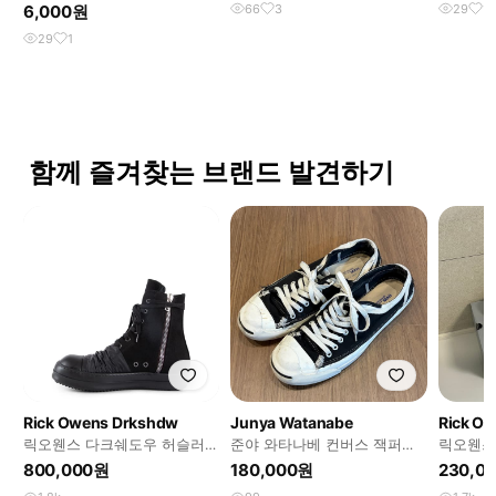
6,000원
66
3
29
1
29
1
함께 즐겨찾는 브랜드 발견하기
Rick Owens Drkshdw
Junya Watanabe
Rick O
릭오웬스 다크쉐도우 허슬러
준야 와타나베 컨버스 잭퍼셀
릭오웬스
라몬즈 하이 41
블랙 280
원스타 
800,000원
180,000원
230,0