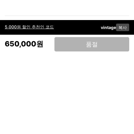
5,000원 할인 추천인 코드
vintage
복사
이용약관
고객센터
판매
개인정보 처리방침
사업자 정보
다운로드
인스타그램
페이스북
650,000원
품절
(주)후루츠패밀리컴퍼니 · 대표이사 이재범 / 소재지: 서울특별시 용산구 한강대
로 328, 201호 / 사업자 등록번호: 755-86-01442
사업자 정보확인
통신판매업
신고: 2019-서울용산-0723 호 / 고객센터: 070-4466-3377 / 고객센터 문의는
후루츠 앱 다운로드 후 문의가능합니다 /
support@fruitsfamily.com
Copyright © FruitsFamily Company Inc. All right reserved
후루츠패밀리(주)는 통신판매중개자로서 거래 당사자가 아닙니다. 상품, 상품정
보, 거래에 관한 의무와 책임은 각 판매자에게 있으며, 후루츠패밀리(주)는 원칙
적으로 판매 회원과 구매 회원 간의 거래에 대하여 책임을 지지 않습니다. 다만,
후루츠패밀리에서 직접 판매하는 상품에 대한 책임은 후루츠패밀리(주)에 있습
니다.