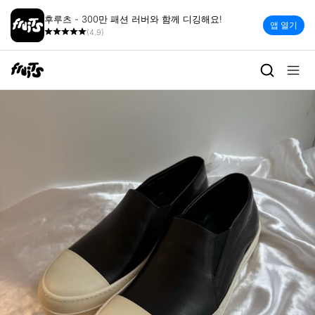
후루츠 - 300만 패션 러버와 함께 디깅해요!
앱 열기
(4.9)