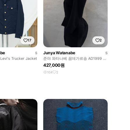
17
2
abe
Junya Watanabe
S
S
evi's Trucker Jacket
준야 와타나베 꼼데가르송 AD1999 입
체 패디드 벌룬 테일러드 재킷
427,000원
104
2