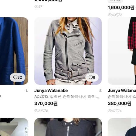
47
1,600,000원
43
2
32
8
Junya Watanabe
Junya Watan
L
S
켓
AD2012 컬렉션 준야와타나베 라이더
준야와타나베 칼
자켓
370,000원
380,000원
37
8
47
4