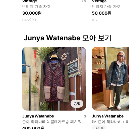
Vintage
Vintage
XS
빈티지 가죽 자켓
빈티지 가죽 자켓
30,000원
50,000원
77
11
7
Junya Watanabe 모아 보기
8
Junya Watanabe
Junya Watanabe
S
준야 와타나베 X 꼼데가르송 패치워크
(M)준야 와타나베 x 
퀼팅 자켓 #csz0322
S506xx 대전판
400,000원
새상품