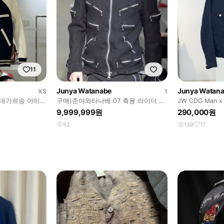
11
Junya Watanabe
Junya Watan
XS
1
꼼데가르송 아이보
구매)준야와타나베 07 축융 라이더 구
JW CDG Man x L
 자켓
합니다
9,999,999원
290,000원
52
139
17