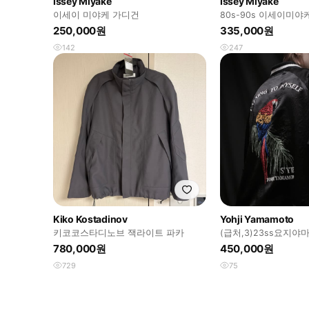
Issey Miyake
Issey Miyake
이세이 미야케 가디건
80s-90s 이세이미
피스 플랜테이션 에스
250,000원
335,000원
142
247
Kiko Kostadinov
Yohji Yamamoto
키코코스타디노브 잭라이트 파카
(급처,3)23ss요지야마
시블 자수 스카쟌
780,000원
450,000원
729
75