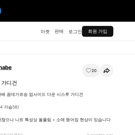
판매
회원 가입
마켓
로그인
nabe
20
 가디건
나베 꼼데가르송 업사이드 다운 시스루 가디건

4 가슴58)

괜찮으나 니트 특성상 올풀림 + 소매 뜯어짐 현상이 있습니다
기타(아우터)
3 months ago