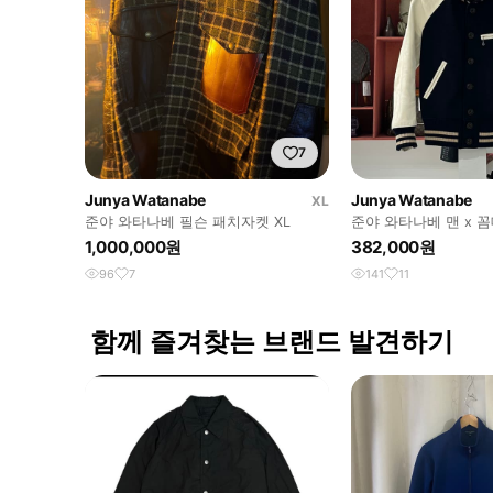
7
Junya Watanabe
Junya Watanabe
XL
준야 와타나베 필슨 패치자켓 XL
준야 와타나베 맨 x 
리 레더 포인트 바시티
1,000,000원
382,000원
96
7
141
11
함께 즐겨찾는 브랜드 발견하기