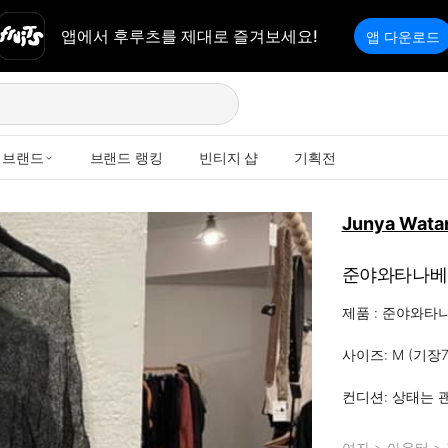
앱에서 후루츠를 제대로 즐겨보세요!
앱 다운로드
브랜드
브랜드 랭킹
빈티지 샵
기획전
Junya Wata
준야와타나베
제품 : 준야와타
사이즈: M (기장7
컨디션: 상태는 
여자
>
아우터
>