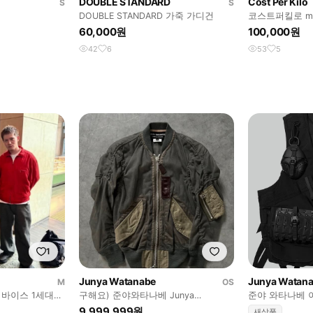
DOUBLE STANDARD
Cost Per Kilo
S
S
DOUBLE STANDARD 가죽 가디건
코스트퍼킬로 m
60,000원
100,000원
42
6
53
5
1
Junya Watanabe
Junya Watan
M
OS
리바이스 1세대
구해요) 준야와타나베 Junya
준야 와타나베 
Watanabe MA-1
트 (택째 새상품
9,999,999원
새상품