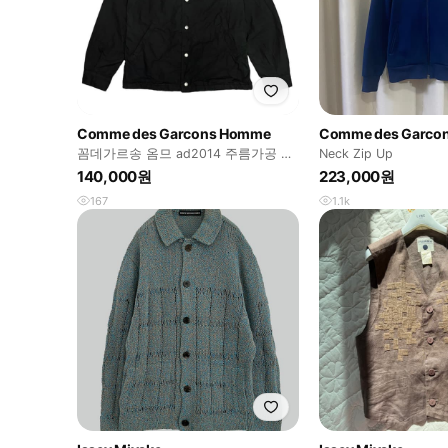
Comme des Garcons Homme
Comme des Garco
꼼데가르송 옴므 ad2014 주름가공 코
Neck Zip Up
치 자켓
140,000원
223,000원
167
1.1k