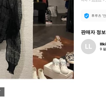
후루츠 '
판매자 정보
lllki
LL
9 