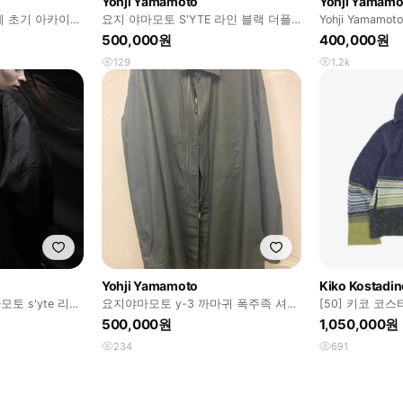
Yohji Yamamoto
Yohji Yamamo
야케 초기 아카이브
요지 야마모토 S'YTE 라인 블랙 더플
Yohji Yama
닉 베스트
코트 사이즈(3)
트집업
500,000원
400,000원
129
1.2k
Yohji Yamamoto
Kiko Kostadi
모토 s'yte 리버
요지야마모토 y-3 까마귀 폭주족 셔츠
[50] 키코 코
crft M사이즈
니트 집업 네이
500,000원
1,050,000원
234
691