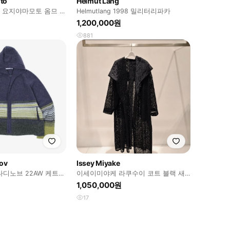
to
Helmut Lang
moto 요지야마모토 옴므 니
Helmutlang 1998 밀리터리파카
1,200,000원
881
nov
Issey Miyake
스타디노브 22AW 케트라
이세이미야케 라쿠수이 코트 블랙 새
비
상품급
1,050,000원
17