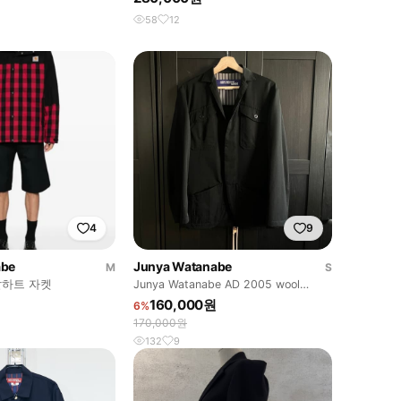
58
12
4
9
abe
Junya Watanabe
M
S
하트 자켓
Junya Watanabe AD 2005 wool
jacket
160,000원
6%
170,000원
132
9