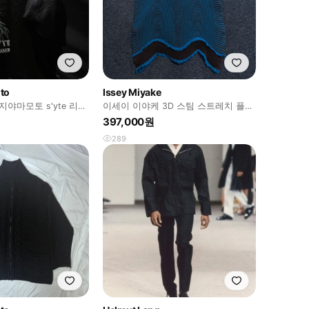
to
Issey Miyake
요지야마모토 s'yte 리버
이세이 이야케 3D 스팀 스트레치 플리
쟌
츠 하이넥 탑
397,000원
289