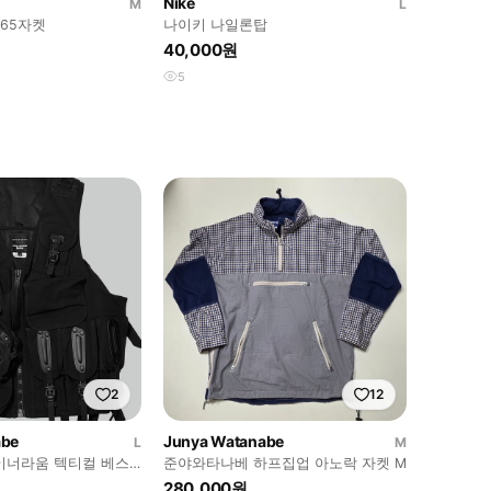
Nike
M
L
65자켓
나이키 나일론탑
40,000원
5
2
12
abe
Junya Watanabe
L
M
이너라움 텍티컬 베스
준야와타나베 하프집업 아노락 자켓 M
)
280,000원