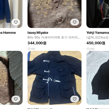
ns Homme
Issey Miyake
Yohji Yamamo
80s-90s 이세이미야케 초기 아카이브
(급처,3)23ss
피스 플랜테이션 에스닉 베스트
시블 자수 스카
344,000원
450,000원
185
290