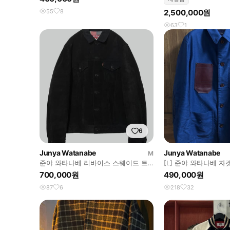
55
8
2,500,000원
63
1
6
Junya Watanabe
Junya Watanabe
M
준야 와타나베 리바이스 스웨이드 트
[L] 준야 와타나베 자
러커 자켓
700,000원
490,000원
87
6
218
32