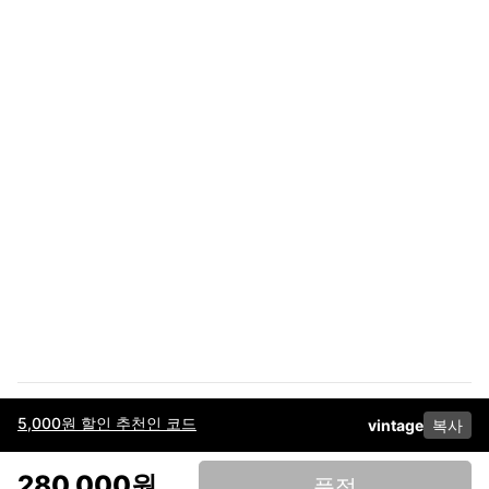
5,000원 할인 추천인 코드
vintage
복사
이용약관
고객센터
판매
개인정보 처리방침
사업자 정보
다운로드
인스타그램
페이스북
280,000원
품절