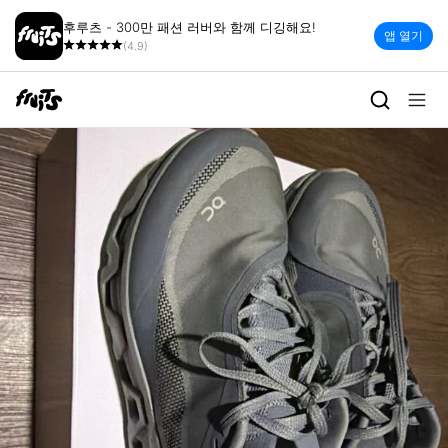
후루츠 - 300만 패션 러버와 함께 디깅해요!
앱 열기
(4.9)