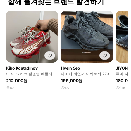
함께 즐겨찾는 브랜드 발견하기
Kiko Kostadinov
Hyein Seo
JIYONG
아식스x키코 젤퀀텀 애플레드
나이키 혜인서 아바로버 270
푸마 지용
265
풀박스
210,000원
195,000원
180,0
62
177
215