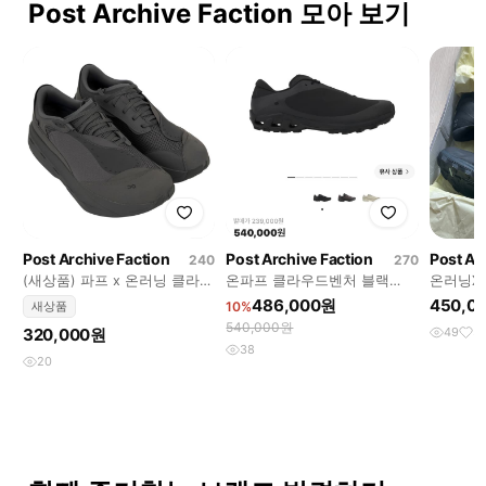
Post Archive Faction 모아 보기
Post Archive Faction
Post Archive Faction
Post Ar
240
270
(새상품) 파프 x 온러닝 클라우
온파프 클라우드벤처 블랙
온러닝X
드붐 240
270
크 올블랙
486,000원
450,0
새상품
10%
540,000원
320,000원
49
3
38
20