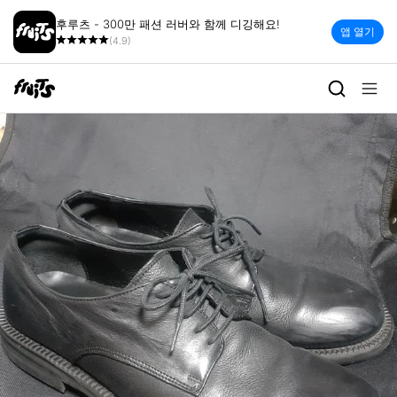
후루츠 - 300만 패션 러버와 함께 디깅해요!
앱 열기
(4.9)