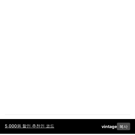
5,000원 할인 추천인 코드
vintage
복사
이용약관
고객센터
판매
개인정보 처리방침
사업자 정보
다운로드