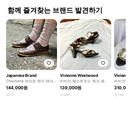
함께 즐겨찾는 브랜드 발견하기
Japanese Brand
Vivienne Westwood
Vivien
Chochotte 브라운 레더 레이스
비비안 웨스트우드 체크 패브
비비안웨
업 메리제인 슈즈(좁은발볼)
릭 앵클스트랩 펌프스
144,000원
139,000원
310,0
111
336
1.4k