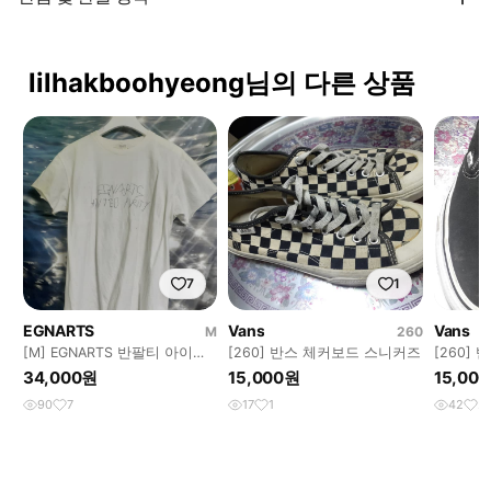
lilhakboohyeong님의 다른 상품
7
1
EGNARTS
Vans
Vans
M
260
[M] EGNARTS 반팔티 아이보
[260] 반스 체커보드 스니커즈
[260]
리
34,000원
15,000원
15,00
90
7
17
1
42
2