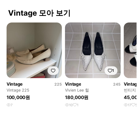
Vintage 모아 보기
1
Vintage
Vintage
Vintage
225
245
Vintage 225
Vivien Lee 힐
빈티지 
100,000원
180,000원
45,00
7
10
1
17
5