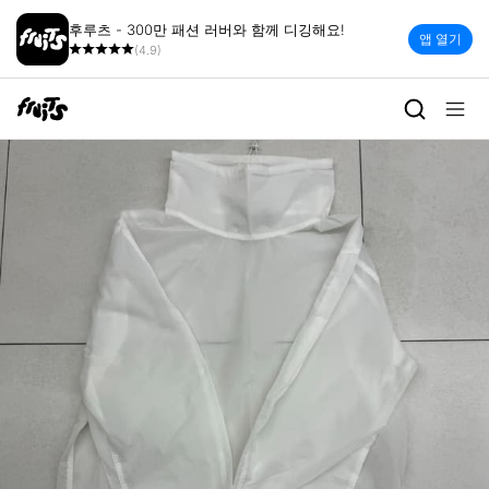
후루츠 - 300만 패션 러버와 함께 디깅해요!
앱 열기
(4.9)