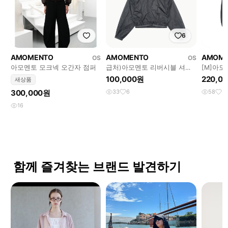
6
AMOMENTO
AMOMENTO
AMOM
OS
OS
아모멘토 모크넥 오간자 점퍼
급처)아모멘토 리버시블 셔링
[M]아
바람막이
100,000원
220,0
새상품
300,000원
33
6
58
3
16
함께 즐겨찾는 브랜드 발견하기