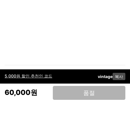
5,000원 할인 추천인 코드
vintage
복사
이용약관
고객센터
판매
개인정보 처리방침
사업자 정보
다운로드
인스타그램
페이스북
60,000원
품절
(주)후루츠패밀리컴퍼니 · 대표이사 이재범 / 소재지: 서울특별시 용산구 한강대
로 328, 201호 / 사업자 등록번호: 755-86-01442
사업자 정보확인
통신판매업
신고: 2019-서울용산-0723 호 / 고객센터: 070-4466-3377 / 고객센터 문의는
후루츠 앱 다운로드 후 문의가능합니다 /
support@fruitsfamily.com