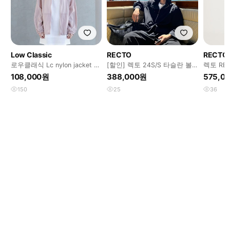
Low Classic
RECTO
RECTO
로우클래식 Lc nylon jacket 나
[할인] 렉토 24S/S 타슬란 볼
렉토 RE
일론 자켓 핑크
륨 포켓 오버사이즈 아노락 블
니컬 후
108,000원
388,000원
575,0
150
25
36