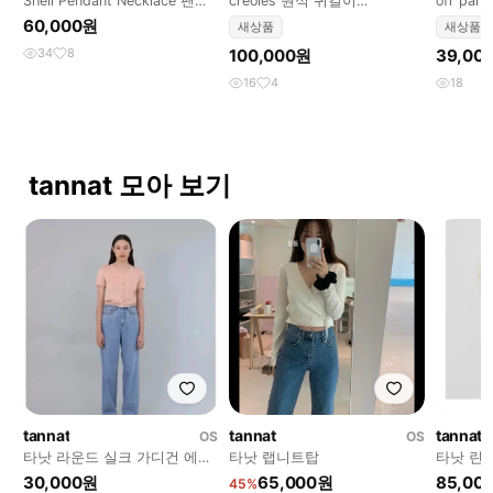
Shell Pendant Necklace 팬던
créoles 원석 귀걸이
ofr par
트 jaded london
gimaguas sezane zadig
백 스트링
60,000원
새상품
새상품
34
8
100,000원
39,00
16
4
18
tannat 모아 보기
tannat
tannat
tannat
OS
OS
타낫 라운드 실크 가디건 에브
타낫 랩니트탑
타낫 린
리콧
우스 핑
30,000원
65,000원
85,00
45%