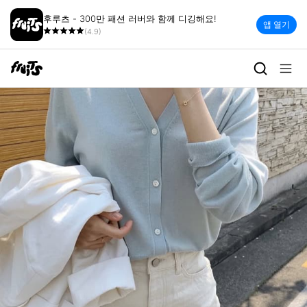
후루츠 - 300만 패션 러버와 함께 디깅해요!
앱 열기
(4.9)