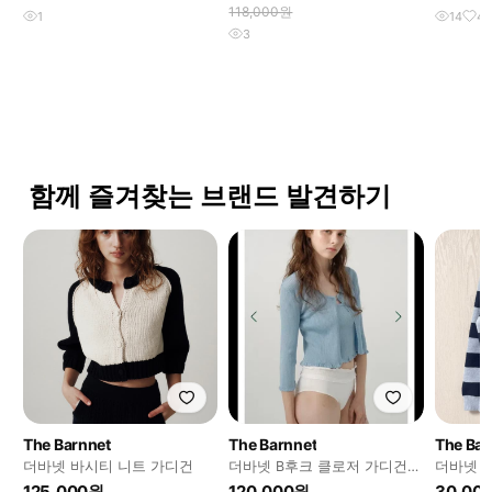
118,000원
1
14
4
3
함께 즐겨찾는 브랜드 발견하기
The Barnnet
The Barnnet
The Bar
더바넷 바시티 니트 가디건
더바넷 B후크 클로저 가디건
더바넷 
세트 베이비 블루
125,000원
120,000원
30,00