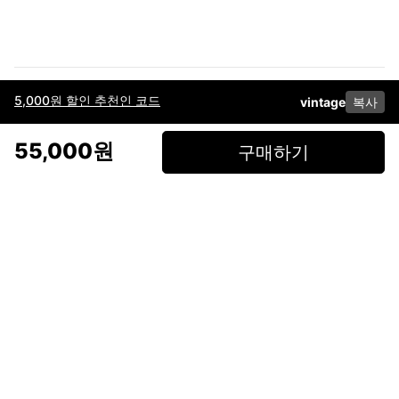
5,000원 할인 추천인 코드
vintage
복사
이용약관
고객센터
판매
개인정보 처리방침
사업자 정보
다운로드
인스타그램
페이스북
55,000원
구매하기
(주)후루츠패밀리컴퍼니 · 대표이사 이재범 / 소재지: 서울특별시 용산구 한강대
로 328, 201호 / 사업자 등록번호: 755-86-01442
사업자 정보확인
통신판매업
신고: 2019-서울용산-0723 호 / 고객센터: 070-4466-3377 / 고객센터 문의는
후루츠 앱 다운로드 후 문의가능합니다 /
support@fruitsfamily.com
Copyright © FruitsFamily Company Inc. All right reserved
후루츠패밀리(주)는 통신판매중개자로서 거래 당사자가 아닙니다. 상품, 상품정
보, 거래에 관한 의무와 책임은 각 판매자에게 있으며, 후루츠패밀리(주)는 원칙
적으로 판매 회원과 구매 회원 간의 거래에 대하여 책임을 지지 않습니다. 다만,
후루츠패밀리에서 직접 판매하는 상품에 대한 책임은 후루츠패밀리(주)에 있습
니다.