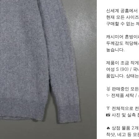
신세계 공홈에서 
현재 모든 사이즈
구매할 수 없는 제
캐시미어 혼방이라
두께감도 적당해서
높습니다.

제품이 조금 작게
여성 S (90) 
품입니다. 상태는
🥇 판매중인 모든
✨️ 전제품 세탁 /
👔 전체적으로 컨
📸 사진 및 실측 
🔥 상점 물품 2
착샷, 네고 등 모