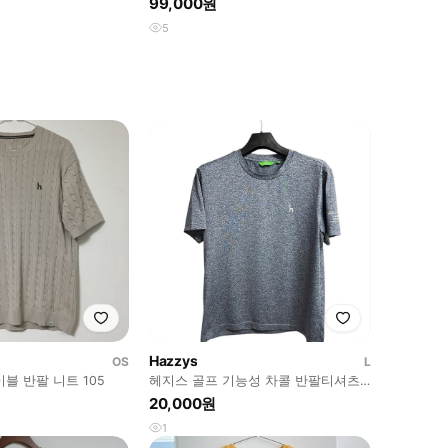
99,000원
5
Hazzys
OS
L
블 반팔 니트 105
헤지스 골프 기능성 차콜 반팔티셔츠
100
20,000원
1