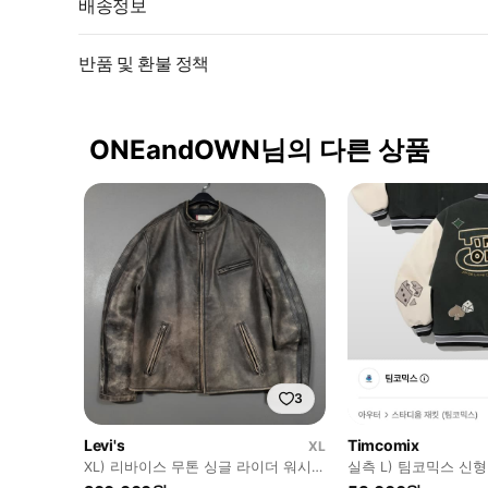
배송정보
반품 및 환불 정책
ONEandOWN님의 다른 상품
3
Levi's
Timcomix
XL
XL) 리바이스 무톤 싱글 라이더 워시드
실측 L) 팀코믹스 신형
카우 레더 소가죽 자켓
앤 다이스 울 바시티 