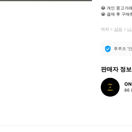
😂 개인 중고거래
😭 결제 후 구
여자
>
상의
>
니
후루츠 '
판매자 정보
ON
86