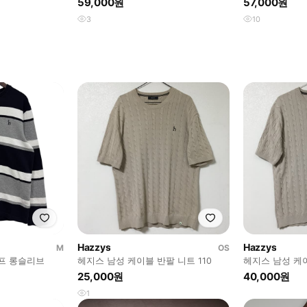
59,000원
57,000원
3
10
Hazzys
Hazzys
M
OS
프 롱슬리브
헤지스 남성 케이블 반팔 니트 110
헤지스 남성 케이
25,000원
40,000원
1