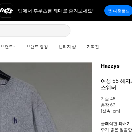
앱에서 후루츠를 제대로 즐겨보세요!
앱 다운로드
브랜드
브랜드 랭킹
빈티지 샵
기획전
Hazzys
여성 55 헤
스웨터
가슴 45

총장 62

[실측: cm]

클래식한 꽈배기 
주기 좋은 깔끔한