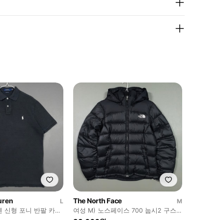
uren
The North Face
L
M
렌 신형 포니 반팔 카라
여성 M) 노스페이스 700 눕시2 구스
핏 메시 폴로 셔츠
다운 패딩 점퍼 자켓 블랙