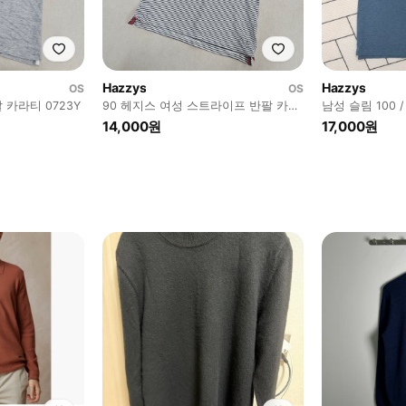
Hazzys
Hazzys
OS
OS
 카라티 0723Y
90 헤지스 여성 스트라이프 반팔 카라
남성 슬림 100
티 0723Y
14,000원
17,000원