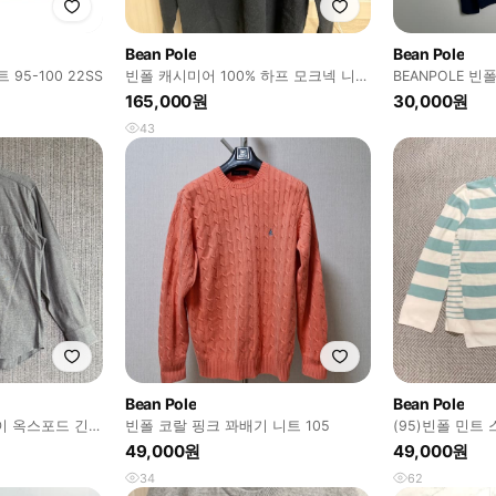
Bean Pole
Bean Pole
95-100 22SS
빈폴 캐시미어 100% 하프 모크넥 니트
BEANPOLE 
블랙 100사이즈
블렌드 니트 10
165,000원
30,000원
43
Bean Pole
Bean Pole
레이 옥스포드 긴팔
빈폴 코랄 핑크 꽈배기 니트 105
(95)빈폴 민트
즈
49,000원
49,000원
34
62