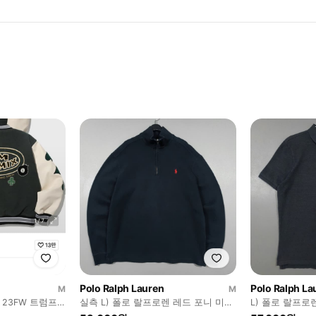
Polo Ralph Lauren
Polo Ralph La
M
M
 23FW 트럼프
실측 L) 폴로 랄프로렌 레드 포니 미니
L) 폴로 랄프로
자켓 카키
멀 하프집업 니트 RL 플리스 스
티 커스텀 슬림