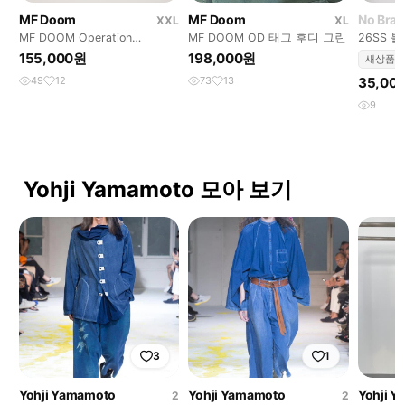
MF Doom
MF Doom
No Bra
XXL
XL
MF DOOM Operation
MF DOOM OD 태그 후디 그린
26SS 
Doomsday 머천 티셔츠
155,000원
198,000원
새상품
49
12
73
13
35,00
9
Yohji Yamamoto 모아 보기
3
1
Yohji Yamamoto
Yohji Yamamoto
Yohji 
2
2