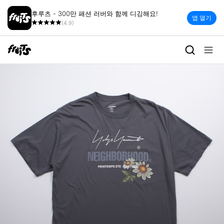
후루츠 - 300만 패션 러버와 함께 디깅해요!
앱 열기
(4.9)