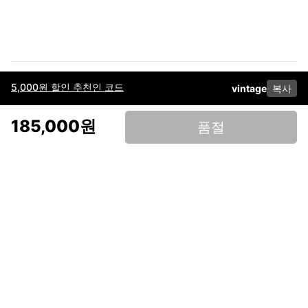
5,000원 할인 추천인 코드
vintage
복사
이용약관
고객센터
판매
개인정보 처리방침
사업자 정보
다운로드
인스타그램
페이스북
185,000원
품절
(주)후루츠패밀리컴퍼니 · 대표이사 이재범 / 소재지: 서울특별시 용산구 한강대
로 328, 201호 / 사업자 등록번호: 755-86-01442
사업자 정보확인
통신판매업
신고: 2019-서울용산-0723 호 / 고객센터: 070-4466-3377 / 고객센터 문의는
후루츠 앱 다운로드 후 문의가능합니다 /
support@fruitsfamily.com
Copyright © FruitsFamily Company Inc. All right reserved
후루츠패밀리(주)는 통신판매중개자로서 거래 당사자가 아닙니다. 상품, 상품정
보, 거래에 관한 의무와 책임은 각 판매자에게 있으며, 후루츠패밀리(주)는 원칙
적으로 판매 회원과 구매 회원 간의 거래에 대하여 책임을 지지 않습니다. 다만,
후루츠패밀리에서 직접 판매하는 상품에 대한 책임은 후루츠패밀리(주)에 있습
니다.