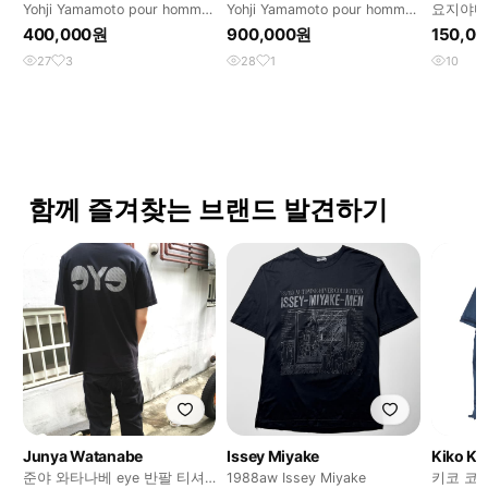
Yohji Yamamoto pour homme
Yohji Yamamoto pour homme
요지야마모
15ss 데님 셔츠
15ss 데님 셋업
400,000원
900,000원
150,0
27
3
28
1
10
함께 즐겨찾는 브랜드 발견하기
Junya Watanabe
Issey Miyake
Kiko Ko
준야 와타나베 eye 반팔 티셔
1988aw Issey Miyake
키코 코스