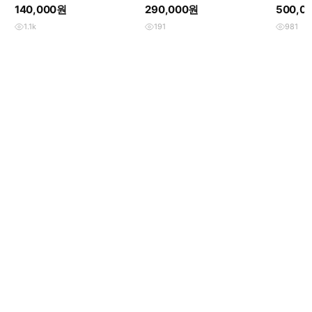
츠
탁 폴로
140,000원
290,000원
500,0
1.1k
191
981