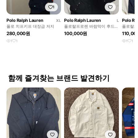
1
Polo Ralph Lauren
Polo Ralph Lauren
Polo Ra
XL
L
폴로 치프키프 대장급 저지
폴로랄프로렌 바람막이 후드
폴로랄프
자켓 L
XL
280,000원
100,000원
110,0
1
1
1
1
함께 즐겨찾는 브랜드 발견하기