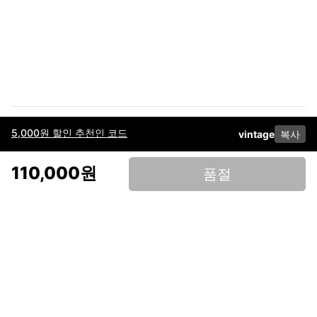
5,000원 할인 추천인 코드
vintage
복사
이용약관
고객센터
판매
개인정보 처리방침
사업자 정보
다운로드
인스타그램
페이스북
110,000원
품절
(주)후루츠패밀리컴퍼니 · 대표이사 이재범 / 소재지: 서울특별시 용산구 한강대
로 328, 201호 / 사업자 등록번호: 755-86-01442
사업자 정보확인
통신판매업
신고: 2019-서울용산-0723 호 / 고객센터: 070-4466-3377 / 고객센터 문의는
후루츠 앱 다운로드 후 문의가능합니다 /
support@fruitsfamily.com
Copyright © FruitsFamily Company Inc. All right reserved
후루츠패밀리(주)는 통신판매중개자로서 거래 당사자가 아닙니다. 상품, 상품정
보, 거래에 관한 의무와 책임은 각 판매자에게 있으며, 후루츠패밀리(주)는 원칙
적으로 판매 회원과 구매 회원 간의 거래에 대하여 책임을 지지 않습니다. 다만,