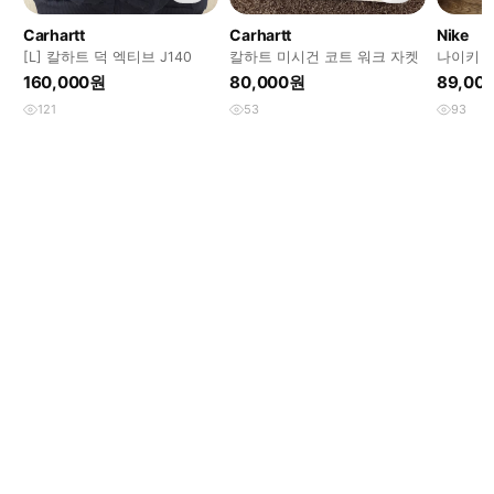
Carhartt
Carhartt
Nike
[L] 칼하트 덕 엑티브 J140
칼하트 미시건 코트 워크 자켓
나이키 U
져지 바
160,000원
80,000원
89,00
121
53
93