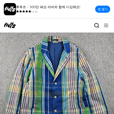
후루츠 - 300만 패션 러버와 함께 디깅해요!
앱 열기
(4.9)