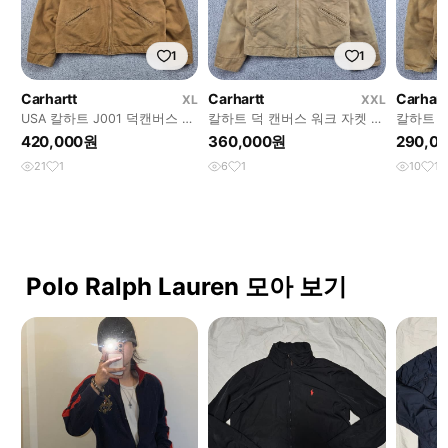
1
1
Carhartt
Carhartt
Carhart
XL
XXL
USA 칼하트 J001 덕캔버스 디
칼하트 덕 캔버스 워크 자켓 (
칼하트 
트로이트 자켓 ( XL ) /13248
2XL 추정 ) / 13247
워크 자켓 
420,000원
360,000원
290,0
21
1
6
1
10
1
Polo Ralph Lauren 모아 보기