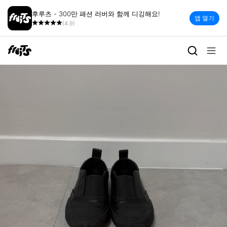
후루츠 - 300만 패션 러버와 함께 디깅해요!
앱 열기
(4.9)