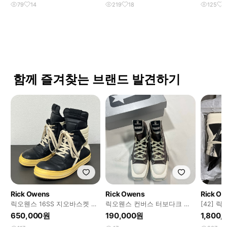
79
14
219
18
125
8
함께 즐겨찾는 브랜드 발견하기
Rick Owens
Rick Owens
Rick O
릭오웬스 16SS 지오바스켓 모
릭오웬스 컨버스 터보다크 척
[42] 
노크롬 LPO
70 하이
지오바스
650,000원
190,000원
1,800