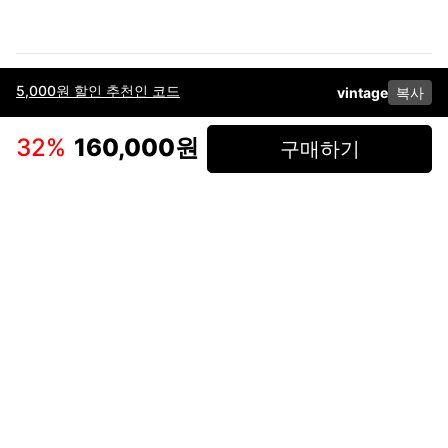
5,000원 할인 추천인 코드
vintage
복사
이용약관
고객센터
판매
개인정보 처리방침
사업자 정보
다운로드
인스타그램
페이스북
32
%
160,000원
구매하기
(주)후루츠패밀리컴퍼니 · 대표이사 이재범 / 소재지: 서울특별시 용산구 한강대
로 328, 201호 / 사업자 등록번호: 755-86-01442
사업자 정보확인
통신판매업
신고: 2019-서울용산-0723 호 / 고객센터: 070-4466-3377 / 고객센터 문의는
후루츠 앱 다운로드 후 문의가능합니다 /
support@fruitsfamily.com
Copyright © FruitsFamily Company Inc. All right reserved
후루츠패밀리(주)는 통신판매중개자로서 거래 당사자가 아닙니다. 상품, 상품정
보, 거래에 관한 의무와 책임은 각 판매자에게 있으며, 후루츠패밀리(주)는 원칙
적으로 판매 회원과 구매 회원 간의 거래에 대하여 책임을 지지 않습니다. 다만,
후루츠패밀리에서 직접 판매하는 상품에 대한 책임은 후루츠패밀리(주)에 있습
니다.