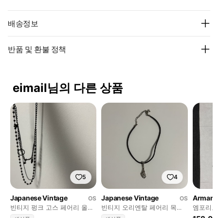
배송정보
반품 및 환불 정책
eimail님의 다른 상품
5
4
Japanese Vintage
Japanese Vintage
Armani
OS
OS
빈티지 펑크 고스 페어리 올블
빈티지 오리엔탈 페어리 목걸
엠포리오
랙 목걸이 레테
이 레테
선 버튼