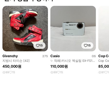
15
15
Givenchy
Casio
Cop C
275
OS
지방시 타이슨 [42]
✨ 작례)카시오 엑실림 EX-FS10
Cop C
[영어지원]디카
450,000원
110,000원
85,0
99
15
99
15
91