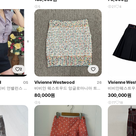
5
21
4
2
d
Vivienne Westwood
Vivienne We
OS
26
비 언밸런스 미
비비안 웨스트우드 앙글로마니아 트위
비비안웨스트우
드 스커트 v5417
아 플리츠 스커트
80,000원
300,000원
5
77
18