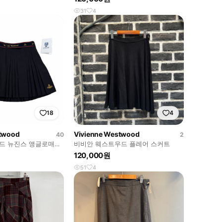
31
4
18
4
stwood
Vivienne Westwood
40
2
드 뉴진스 앵글로매니
비비안 웨스트우드 플레어 스커트
 치마 블랙 40
120,000원
51
4