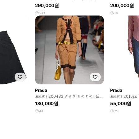
커트 (27)
290,000원
200,000원
133
14
Prada
Prada
프라다 2004SS 런웨이 타이다이 플리
프라다 2015s
티드 스커트
180,000원
55,000원
44
75