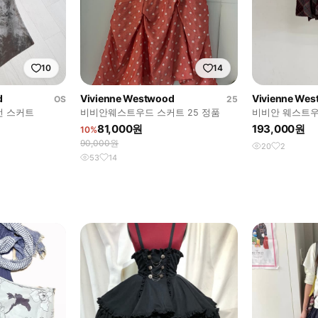
10
14
d
Vivienne Westwood
Vivienne We
OS
25
선 스커트
비비안웨스트우드 스커트 25 정품
비비안 웨스트우
81,000원
193,000원
10%
90,000원
20
2
53
14