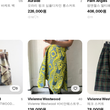
Auralee
Palm Angels
OS
2
 바케트 백
오라리 핑크 심플디자인 롱스커트
팜엔젤스 멀티패
팬츠
226,000원
406,000원
16
1
11
3
d
Vivienne Westwood
Vivienne We
S
40
ESTWOOD
Vivienne Westwood 비비안웨스트우
체크 스커트
드 이카트 패턴 스커트
138,000원
78,000원