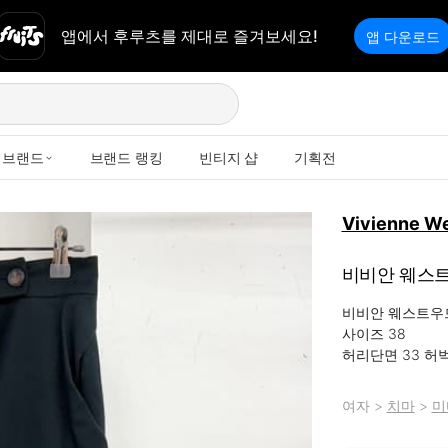
앱에서 후루츠를 제대로 즐겨보세요!
앱 다운로드
브랜드
브랜드 랭킹
빈티지 샵
기획전
Vivienne W
비비안 웨스트
비비안 웨스트우드
사이즈 38

허리단면 33 허벅
여자
>
치마
>
미