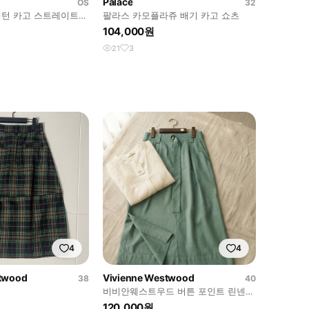
Palace
OS
32
턴 카고 스트레이트핏
팔라스 카모플라쥬 배기 카고 쇼츠
104,000원
21
3
4
4
stwood
Vivienne Westwood
38
40
비비안웨스트우드 버튼 포인트 린넨
혼방 스커트 (그린 / SIZE 40)
120,000원