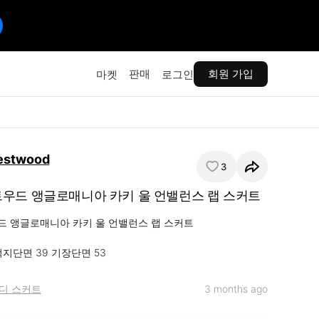
판매
회원 가입
마켓
로그인
estwood
3
우드 앵글로매니아 카키 울 언밸런스 랩 스커트
 앵글로매니아 카키 울 언밸런스 랩 스커트 

지단면 39 기장단면 53
디 스커트
3 months ago