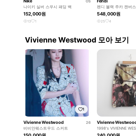
Nike
Fendi
OS
나이키 실버 스우시 패딩 백
펜디 블랙 주카 캔버스
152,000원
548,000원
13
1
25
4
Vivienne Westwood 모아 보기
1
Vivienne Westwood
Vivienne Westwoo
26
비비안웨스트우드 스커트
1998's VIVIENNE W
ANGLOMANIA
150,000원
240,000원