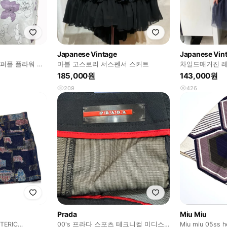
Japanese Vintage
Japanese Vin
마블 고스로리 서스펜서 스커트
차일드매거진 레
셋세트 카모메
185,000원
143,000원
209
426
Prada
Miu Miu
ERIC
00's 프라다 스포츠 테크니컬 미디스
Miu miu 05ss h