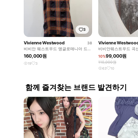
3
Vivienne Westwood
Vivienne Westwoo
38
비비안 웨스트우드 앵글로매니아 드레
비비안웨스트우드 곡
이프 스커트
160,000원
99,000원
10%
110,000원
19
3
63
10
함께 즐겨찾는 브랜드 발견하기