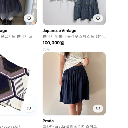
tage
Japanese Vintage
몬요거트 빈티지 코디
빈티지 연보라 블라우스 베스트 캉캉
산장 미라이클립
데님 스커트 모리걸 도트 코디세트
100,000원
74
Prada
exagon skirt
프라다 prada 플리츠 미디스커트