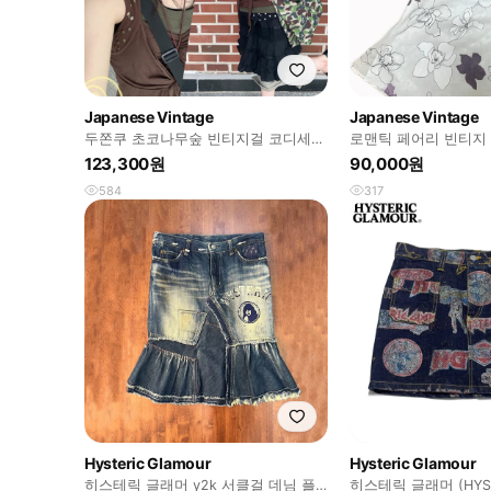
Japanese Vintage
Japanese Vintage
두쫀쿠 초코나무숲 빈티지걸 코디세트
로맨틱 페어리 빈티지 퍼플 플라워 보
5pcs
라 코디 세트
123,300원
90,000원
584
317
Hysteric Glamour
Hysteric Glamour
히스테릭 글래머 y2k 서클걸 데님 플
히스테릭 글래머 (HYST