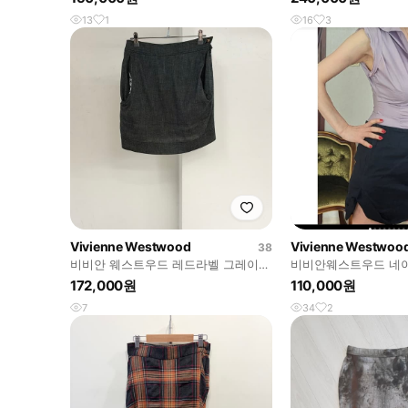
13
1
16
3
Vivienne Westwood
Vivienne Westwoo
38
비비안 웨스트우드 레드라벨 그레이
비비안웨스트우드 네이
미니 스커트
니 스컷 국내택
172,000원
110,000원
7
34
2