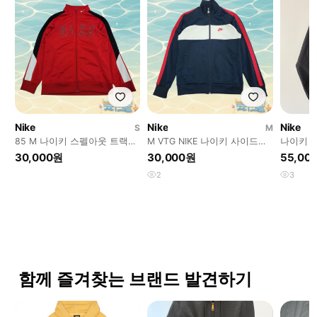
Nike
Nike
Nike
S
M
85 M 나이키 스펠아웃 트랙탑
M VTG NIKE 나이키 사이드라
나이키 
져지
인 져지
바람막이
30,000원
30,000원
55,00
2
3
함께 즐겨찾는 브랜드 발견하기