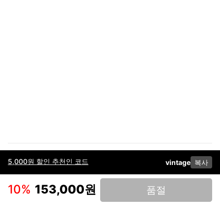
5,000원 할인 추천인 코드
vintage
복사
이용약관
고객센터
판매
개인정보 처리방침
사업자 정보
다운로드
인스타그램
페이스북
10
%
153,000원
품절
(주)후루츠패밀리컴퍼니 · 대표이사 이재범 / 소재지: 서울특별시 용산구 한강대
로 328, 201호 / 사업자 등록번호: 755-86-01442
사업자 정보확인
통신판매업