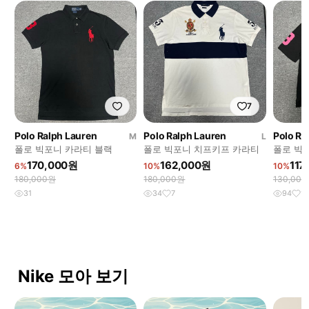
7
Polo Ralph Lauren
Polo Ralph Lauren
Polo Ra
M
L
폴로 빅포니 카라티 블랙
폴로 빅포니 치프키프 카라티
폴로 빅
포니
170,000원
162,000원
117
6%
10%
10%
180,000원
180,000원
130,00
31
34
7
94
11
Nike 모아 보기