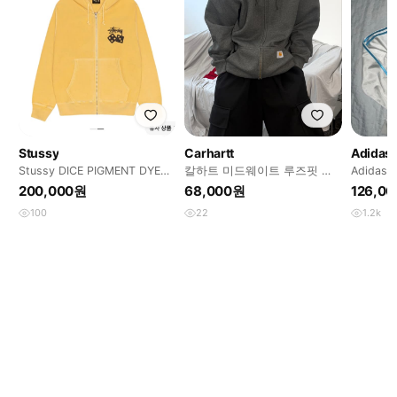
Stussy
Carhartt
Adidas
Stussy DICE PIGMENT DYED
칼하트 미드웨이트 루즈핏 차
Adida
ZIP HOOD
콜 그레이 후드집업 M
200,000원
68,000원
126,0
100
22
1.2k