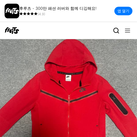
후루츠 - 300만 패션 러버와 함께 디깅해요!
앱 열기
(4.9)