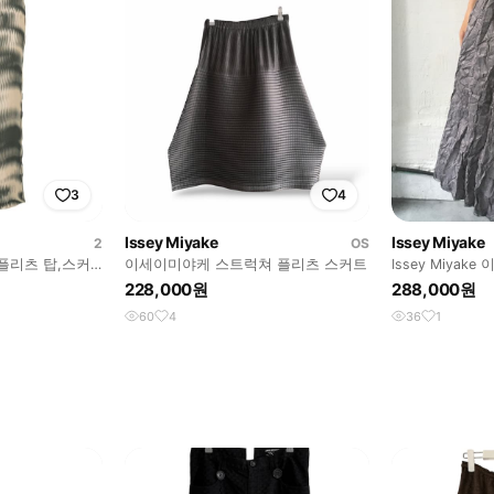
3
4
Issey Miyake
Issey Miyake
2
OS
플리츠 탑,스커
이세이미야케 스트럭쳐 플리츠 스커트
Issey Miya
리츠 주름 가공
228,000원
288,000원
60
4
36
1