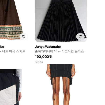
abe
Junya Watanabe
abe 니트 배색 스커트
준야와타나베 16ss 아코디언 플리츠
스커트
190,000원
259