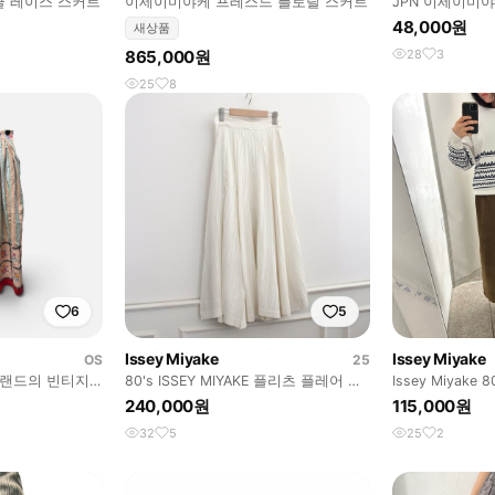
클 레이스 스커트
이세이미야케 프레스드 플로랄 스커트
JPN 이세이미
롱스커트 s
48,000원
새상품
865,000원
28
3
25
8
6
5
Issey Miyake
Issey Miyake
OS
25
.) 브랜드의 빈티지
80's ISSEY MIYAKE 플리츠 플레어 롱
Issey Miyake 80
스커트
240,000원
115,000원
32
5
25
2