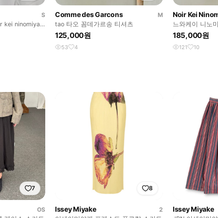
Comme des Garcons
Noir Kei Nino
S
M
ei ninomiya
tao 타오 꼼데가르송 티셔츠
느와케이 니노미야 n
벨트 티셔츠
125,000원
185,000원
53
4
121
10
7
8
Issey Miyake
Issey Miyake
OS
2