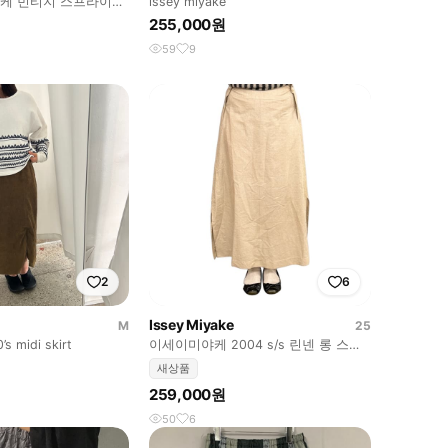
야케 빈티지 스프라이트
issey miyake
255,000원
59
9
2
6
Issey Miyake
M
25
’s midi skirt
이세이미야케 2004 s/s 린넨 롱 스커
트 새상품 (25)
새상품
259,000원
50
6