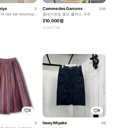
miya
Comme des Garcons
S
245
oir kei ninomiya
꼼데가르송 옴므 플러스 구두
210,000원
393
56
3
9
Issey Miyake
S
OS