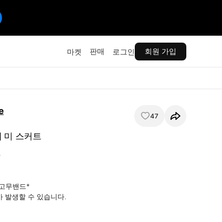
판매
회원 가입
마켓
로그인
e
47
 미 스커트


고무밴드*

가 발생할 수 있습니다.
