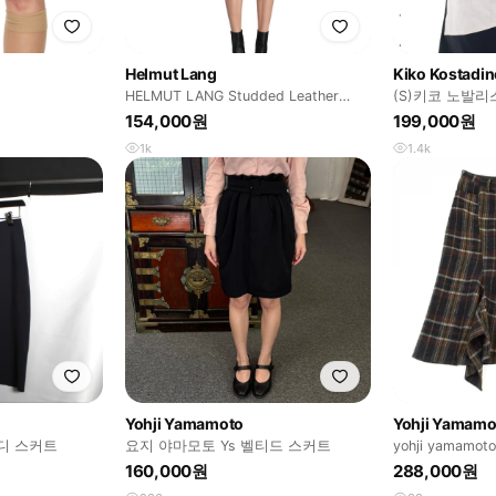
Helmut Lang
Kiko Kostadi
HELMUT LANG Studded Leather
(S)키코 노발리
Wrap Skirt
154,000원
199,000원
1k
1.4k
Yohji Yamamoto
Yohji Yamamo
디 스커트
요지 야마모토 Ys 벨티드 스커트
yohji yamamoto
160,000원
288,000원