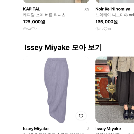
KAPITAL
Noir Kei Ninomiya
XS
캐피탈 소매 버튼 티셔츠
느와케이 니노미야 noir k
지퍼 티셔츠
125,000원
165,000원
54
7
82
10
Issey Miyake 모아 보기
Issey Miyake
Issey Miyake
2