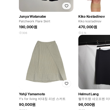
Junya Watanabe
Kiko Kostadinov
Patchwork Flare Skirt
Kiko kostadinov
190,000원
470,000원
306
2.1k
Yohji Yamamoto
Helmut Lang
Y's for living 비대칭 리넨 스커트
헬무트랭 네오프렌 미
90,000원
96,000원