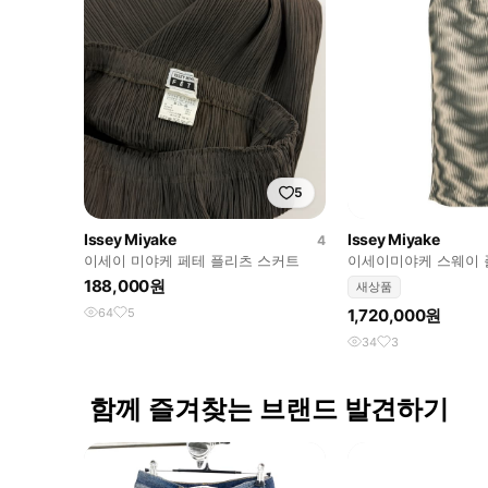
5
Issey Miyake
Issey Miyake
4
이세이 미야케 페테 플리츠 스커트
이세이미야케 스웨이 
트 셋트
188,000원
새상품
64
5
1,720,000원
34
3
함께 즐겨찾는 브랜드 발견하기