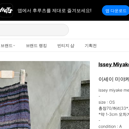
앱에서 후루츠를 제대로 즐겨보세요!
앱 다운로드
브랜드
브랜드 랭킹
빈티지 샵
기획전
Issey Miyak
이세이 미야케
issey miyake me
-

size : OS

총장70/허리33*
*약 1-3cm 오차
-

condition : A
