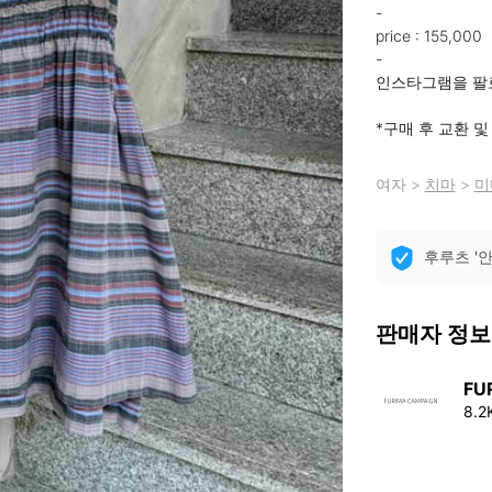
-

price : 155,000

-

인스타그램을 팔로
*구매 후 교환 
여자
>
치마
>
미
후루츠 '
판매자 정보
FU
8.