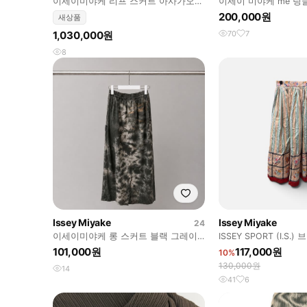
이세이미야케 리프 스커트 아사가오
이세이 미야케 me 링
퍼플
200,000원
새상품
1,030,000원
70
7
8
Issey Miyake
Issey Miyake
24
이세이미야케 롱 스커트 블랙 그레이
ISSEY SPORT (I.S
타이다이 패턴 디테일 플레어핏
꽃무늬 치마
101,000원
117,000원
10%
130,000원
14
41
6