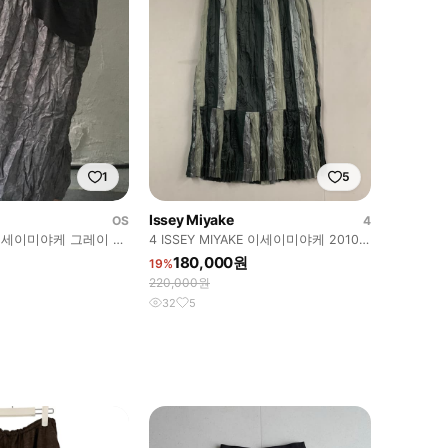
1
5
Issey Miyake
OS
4
ke 이세이미야케 그레이 플
4 ISSEY MIYAKE 이세이미야케 2010
 패턴 스커트
플리츠 밴딩 스커트
180,000원
19%
220,000원
32
5