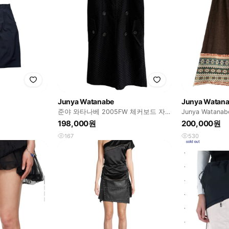
Junya Watanabe
Junya Watan
준야 와타나베 2005FW 체커보드 자
Junya Watan
카드 스커트
198,000원
200,000원
167
530